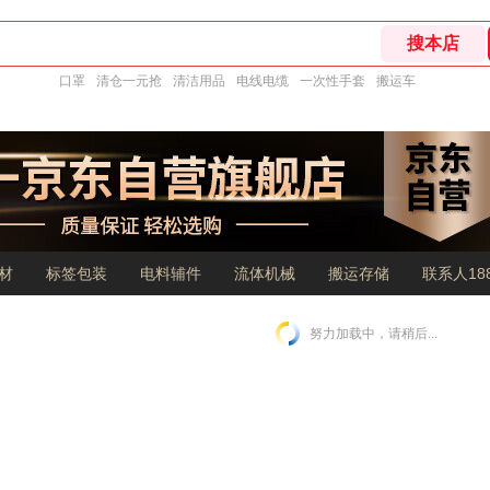
口罩
清仓一元抢
清洁用品
电线电缆
一次性手套
搬运车
材
标签包装
电料辅件
流体机械
搬运存储
联系人188
努力加载中，请稍后...