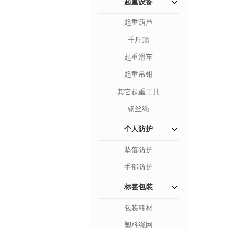
起重设备
起重葫芦
千斤顶
起重滑车
起重吊钳
其它起重工具
钢丝绳
个人防护
坠落防护
手部防护
标签包装
包装耗材
塑料绳网