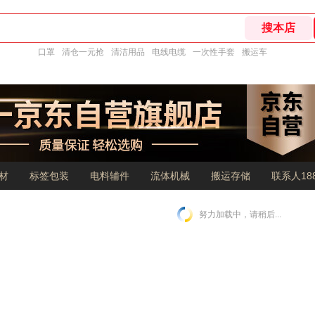
口罩
清仓一元抢
清洁用品
电线电缆
一次性手套
搬运车
材
标签包装
电料辅件
流体机械
搬运存储
联系人188
努力加载中，请稍后...