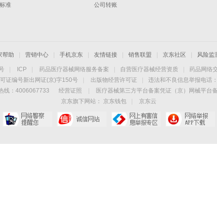
标准
公司转账
家帮助
|
营销中心
|
手机京东
|
友情链接
|
销售联盟
|
京东社区
|
风险监
4号
|
ICP
|
药品医疗器械网络服务备案
|
自营医疗器械经营资质
|
药品网络
可证编号新出网证(京)字150号
|
出版物经营许可证
|
违法和不良信息举报电话：40
线：4006067733
经营证照
|
医疗器械第三方平台备案凭证（京）网械平台备字（
京东旗下网站：
京东钱包
|
京东云