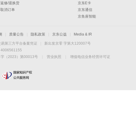
返修/退换货
京东E卡
取消订单
京东通信
京鱼座智能
测
|
质量公告
|
隐私政策
|
京东公益
|
Media & IR
交易第三方平台备案凭证
|
新出发京零 字第大120007号
06561155
2023）第00013号
|
营业执照
|
增值电信业务经营许可证