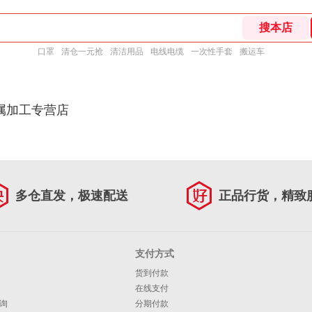
口罩
清仓一元抢
清洁用品
电线电缆
一次性手套
搬运车
属加工专营店
多仓直发，极速配送
正品行货，精致
支付方式
货到付款
在线支付
询
分期付款