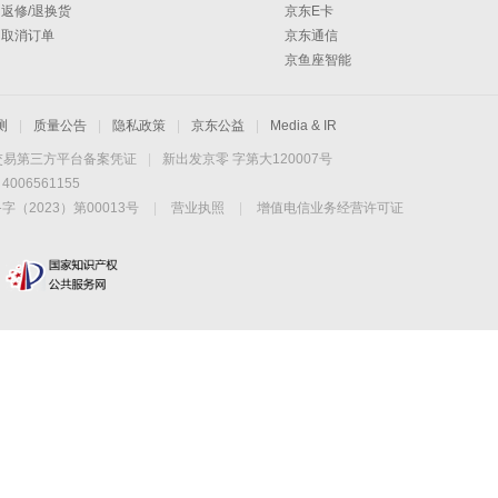
返修/退换货
京东E卡
取消订单
京东通信
京鱼座智能
测
|
质量公告
|
隐私政策
|
京东公益
|
Media & IR
交易第三方平台备案凭证
|
新出发京零 字第大120007号
06561155
2023）第00013号
|
营业执照
|
增值电信业务经营许可证