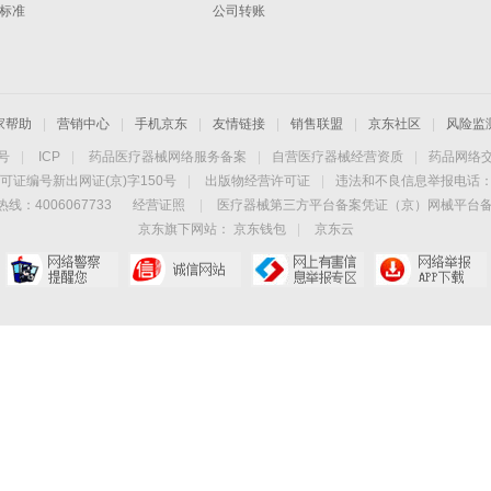
标准
公司转账
家帮助
|
营销中心
|
手机京东
|
友情链接
|
销售联盟
|
京东社区
|
风险监
4号
|
ICP
|
药品医疗器械网络服务备案
|
自营医疗器械经营资质
|
药品网络
可证编号新出网证(京)字150号
|
出版物经营许可证
|
违法和不良信息举报电话：40
线：4006067733
经营证照
|
医疗器械第三方平台备案凭证（京）网械平台备字（
京东旗下网站：
京东钱包
|
京东云