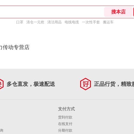
口罩
清仓一元抢
清洁用品
电线电缆
一次性手套
搬运车
力传动专营店
多仓直发，极速配送
正品行货，精致
支付方式
货到付款
在线支付
询
分期付款