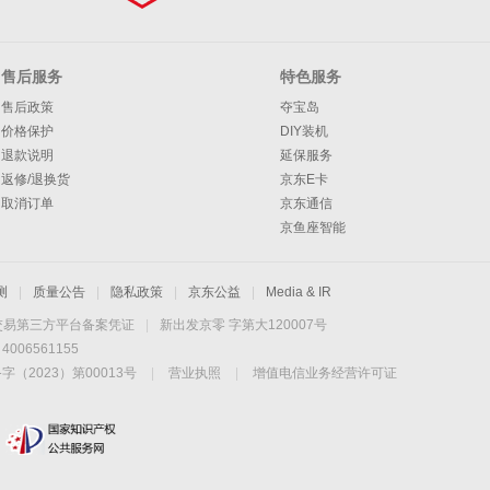
售后服务
特色服务
售后政策
夺宝岛
价格保护
DIY装机
退款说明
延保服务
返修/退换货
京东E卡
取消订单
京东通信
京鱼座智能
测
|
质量公告
|
隐私政策
|
京东公益
|
Media & IR
交易第三方平台备案凭证
|
新出发京零 字第大120007号
06561155
2023）第00013号
|
营业执照
|
增值电信业务经营许可证