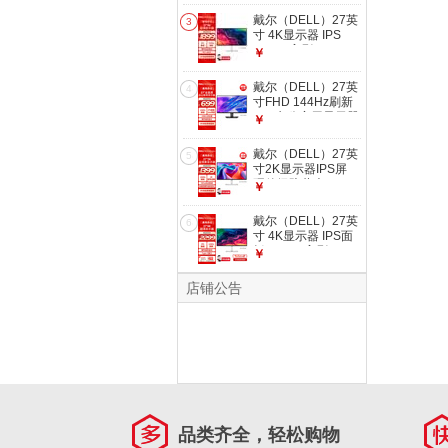
硬件级防蓝光
戴尔（DELL）27英
3
SE2426H
寸 4K显示器 IPS
120Hz高刷
￥
99%sRGB 硬件防蓝
光 1500:1 虾农助手
戴尔（DELL）27英
4
办公娱乐显示屏
寸FHD 144Hz刷新
S2725QS
IPS 办公家用显示器
￥
电竞游戏电脑显示屏
硬件防蓝光
戴尔（DELL）27英
5
SE2725HM升级款
寸2K显示器IPS屏
SE2726H
硬件级防蓝光
￥
144Hz 99%sRGB
双音响 旋转升降 电
戴尔（DELL）27英
6
竞游戏电脑显示屏
寸 4K显示器 IPS面
S2725DSM
板 120Hz高刷 Type-
￥
C 65W 硬件防蓝光
1500:1 办公娱乐显
店铺公告
示屏 S2725QC
品类齐全，轻松购物