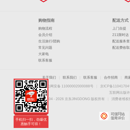
购物指南
配送方式
购物流程
上门自提
会员介绍
211限时达
生活旅行/团购
配送服务查
常见问题
配送费收取
大家电
联系客服
关于我们
|
联系我们
|
联系客服
|
合作招商
|
商
京公网安备 11000002000088号
|
京ICP备1104170
互联网出版许
Copyright © 2004 -
2026
京东JINGDONG 版权所有
|
消费者维权热
手机扫一扫，劲爆优
惠触手可得！
手机扫一扫，劲爆优
惠触手可得！