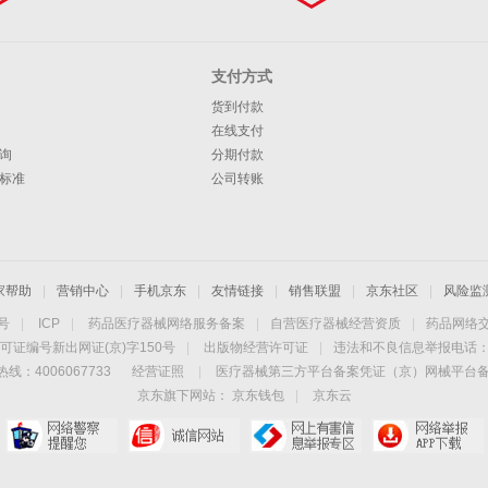
支付方式
货到付款
在线支付
询
分期付款
标准
公司转账
家帮助
|
营销中心
|
手机京东
|
友情链接
|
销售联盟
|
京东社区
|
风险监
4号
|
ICP
|
药品医疗器械网络服务备案
|
自营医疗器械经营资质
|
药品网络
可证编号新出网证(京)字150号
|
出版物经营许可证
|
违法和不良信息举报电话：40
线：4006067733
经营证照
|
医疗器械第三方平台备案凭证（京）网械平台备字（
京东旗下网站：
京东钱包
|
京东云