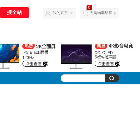
0
我的京东
去购物车结算