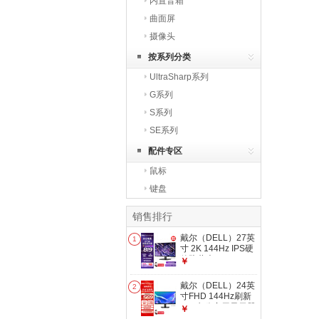
内置音箱
曲面屏
摄像头
按系列分类
UltraSharp系列
G系列
S系列
SE系列
配件专区
鼠标
键盘
销售排行
戴尔（DELL）27英
1
寸 2K 144Hz IPS硬
件防蓝光 FreeSync
￥
99%sRGB 办公家用
显示器 游戏电竞电
戴尔（DELL）24英
2
脑显示屏 SE2726D
寸FHD 144Hz刷新
IPS 办公家用显示器
￥
电脑显示屏电竞游戏