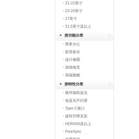
21-22英寸
23-24英寸
27英寸
31.5英寸及以上
按功能分类
商务办公
影音娱乐
设计修图
游戏电竞
高端旗舰
按特性分类
硬件级防蓝光
低蓝光不闪屏
Type-C接口
旋转升降支架
HDR400及以上
FreeSync