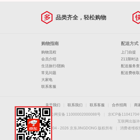
品类齐全，轻松购物
购物指南
配送方式
购物流程
上门自提
会员介绍
211限时达
生活旅行/团购
配送服务查
常见问题
配送费收取
大家电
联系客服
关于我们
|
联系我们
|
联系客服
|
合作招商
|
商
京公网安备 11000002000088号
|
京ICP备1104170
互联网出版许
Copyright © 2004 -
2026
京东JINGDONG 版权所有
|
消费者维权热