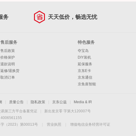
服务
天天低价，畅选无忧
售后服务
特色服务
售后政策
夺宝岛
价格保护
DIY装机
退款说明
延保服务
返修/退换货
京东E卡
取消订单
京东通信
京鱼座智能
测
|
质量公告
|
隐私政策
|
京东公益
|
Media & IR
交易第三方平台备案凭证
|
新出发京零 字第大120007号
06561155
2023）第00013号
|
营业执照
|
增值电信业务经营许可证