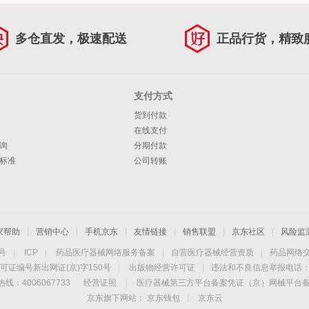
多仓直发，极速配送
正品行货，精致
支付方式
货到付款
在线支付
询
分期付款
标准
公司转账
家帮助
|
营销中心
|
手机京东
|
友情链接
|
销售联盟
|
京东社区
|
风险监
4号
|
ICP
|
药品医疗器械网络服务备案
|
自营医疗器械经营资质
|
药品网络
可证编号新出网证(京)字150号
|
出版物经营许可证
|
违法和不良信息举报电话：40
线：4006067733
经营证照
|
医疗器械第三方平台备案凭证（京）网械平台备字（
京东旗下网站：
京东钱包
|
京东云