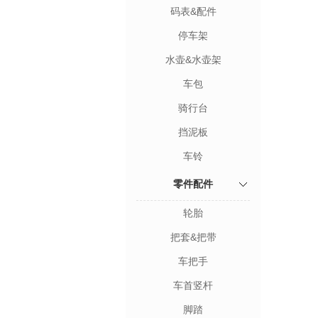
码表&配件
停车架
水壶&水壶架
车包
骑行台
挡泥板
车铃
零件配件
轮胎
把套&把带
车把手
车首竖杆
脚踏