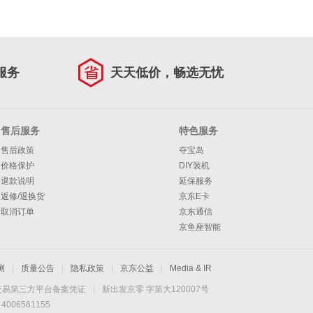
服务
天天低价，畅选无忧
售后服务
特色服务
售后政策
夺宝岛
价格保护
DIY装机
退款说明
延保服务
返修/退换货
京东E卡
取消订单
京东通信
京鱼座智能
测
|
质量公告
|
隐私政策
|
京东公益
|
Media & IR
交易第三方平台备案凭证
|
新出发京零 字第大120007号
06561155