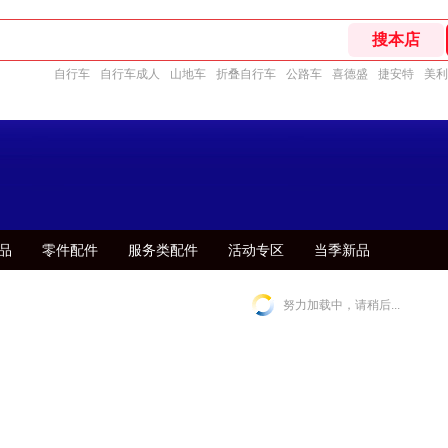
自行车
自行车成人
山地车
折叠自行车
公路车
喜德盛
捷安特
美利
品
零件配件
服务类配件
活动专区
当季新品
努力加载中，请稍后...