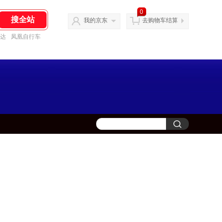
0
我的京东
去购物车结算
达
凤凰自行车