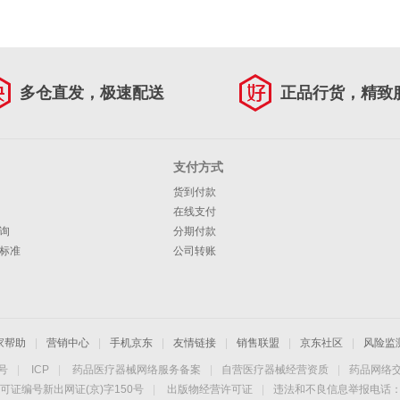
多仓直发，极速配送
正品行货，精致
支付方式
货到付款
在线支付
询
分期付款
标准
公司转账
家帮助
|
营销中心
|
手机京东
|
友情链接
|
销售联盟
|
京东社区
|
风险监
4号
|
ICP
|
药品医疗器械网络服务备案
|
自营医疗器械经营资质
|
药品网络
可证编号新出网证(京)字150号
|
出版物经营许可证
|
违法和不良信息举报电话：40