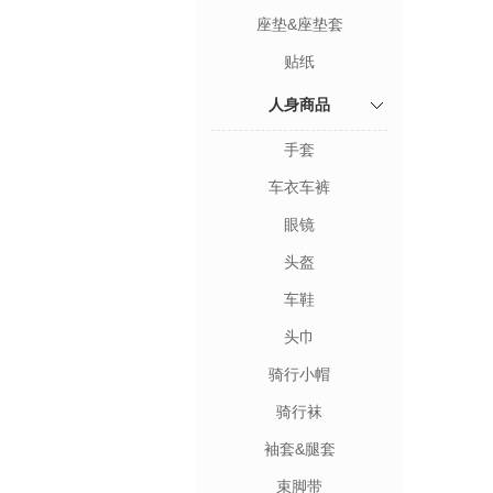
座垫&座垫套
贴纸
人身商品
手套
车衣车裤
眼镜
头盔
车鞋
头巾
骑行小帽
骑行袜
袖套&腿套
束脚带