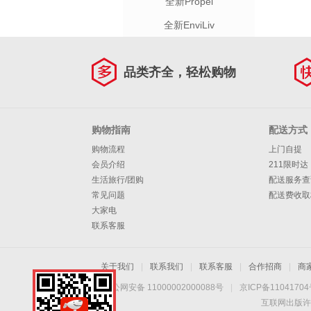
全新Propel
全新EnviLiv
品类齐全，轻松购物
购物指南
配送方式
购物流程
上门自提
会员介绍
211限时达
生活旅行/团购
配送服务查
常见问题
配送费收取
大家电
联系客服
关于我们
|
联系我们
|
联系客服
|
合作招商
|
商
京公网安备 11000002000088号
|
京ICP备1104170
互联网出版许