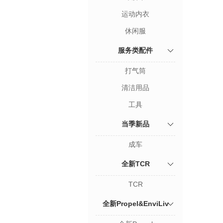
运动内衣
休闲服
服务类配件
打气筒
清洁用品
工具
当季新品
成车
全新TCR
TCR
全新Propel&EnviLiv