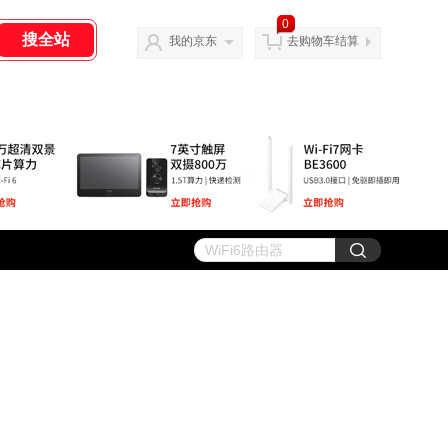
0
我的京东
去购物车结算