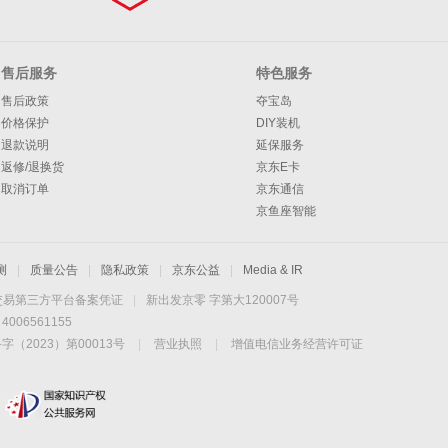
售后服务
特色服务
售后政策
夺宝岛
价格保护
DIY装机
退款说明
延保服务
返修/退换货
京东E卡
取消订单
京东通信
京鱼座智能
测
|
质量公告
|
隐私政策
|
京东公益
|
Media & IR
交易第三方平台备案凭证
|
新出发京零 字第大120007号
06561155
2023）第00013号
|
营业执照
|
增值电信业务经营许可证