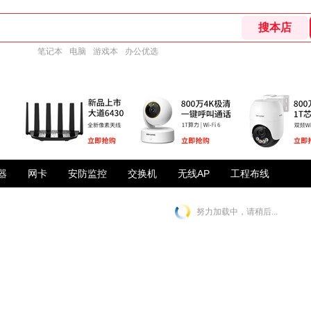
笔记本
电脑
游戏本
办公优选
器
网卡
安防监控
交换机
无线AP
工程布线
努力加载中，请稍后...