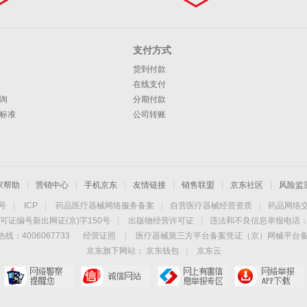
支付方式
货到付款
在线支付
询
分期付款
标准
公司转账
家帮助
|
营销中心
|
手机京东
|
友情链接
|
销售联盟
|
京东社区
|
风险监
4号
|
ICP
|
药品医疗器械网络服务备案
|
自营医疗器械经营资质
|
药品网络
可证编号新出网证(京)字150号
|
出版物经营许可证
|
违法和不良信息举报电话：40
线：4006067733
经营证照
|
医疗器械第三方平台备案凭证（京）网械平台备字（
京东旗下网站：
京东钱包
|
京东云