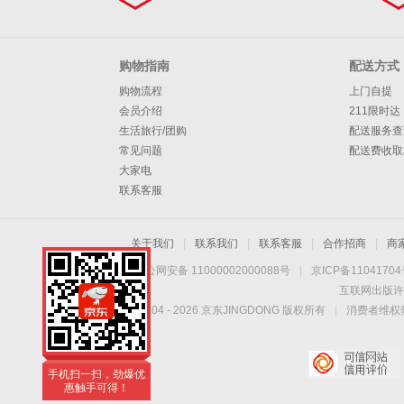
购物指南
配送方式
购物流程
上门自提
会员介绍
211限时达
生活旅行/团购
配送服务查
常见问题
配送费收取
大家电
联系客服
关于我们
|
联系我们
|
联系客服
|
合作招商
|
商
京公网安备 11000002000088号
|
京ICP备1104170
互联网出版许
Copyright © 2004 -
2026
京东JINGDONG 版权所有
|
消费者维权热
手机扫一扫，劲爆优
惠触手可得！
手机扫一扫，劲爆优
惠触手可得！