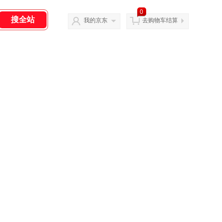
0
我的京东
去购物车结算