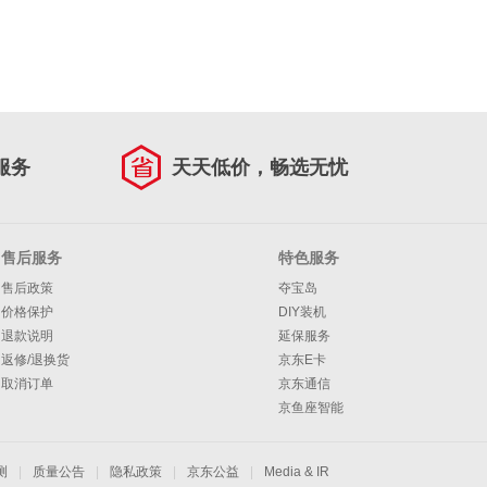
服务
天天低价，畅选无忧
售后服务
特色服务
售后政策
夺宝岛
价格保护
DIY装机
退款说明
延保服务
返修/退换货
京东E卡
取消订单
京东通信
京鱼座智能
测
|
质量公告
|
隐私政策
|
京东公益
|
Media & IR