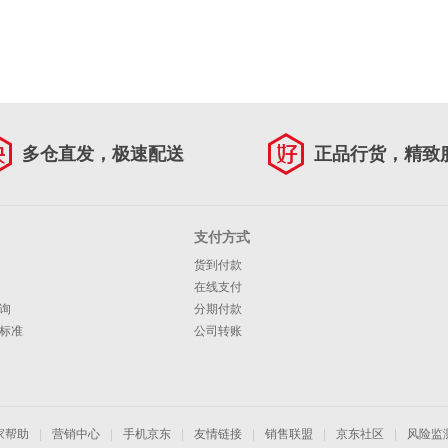
多仓直发，极速配送
正品行货，精致
支付方式
货到付款
在线支付
询
分期付款
标准
公司转账
家帮助
|
营销中心
|
手机京东
|
友情链接
|
销售联盟
|
京东社区
|
风险监