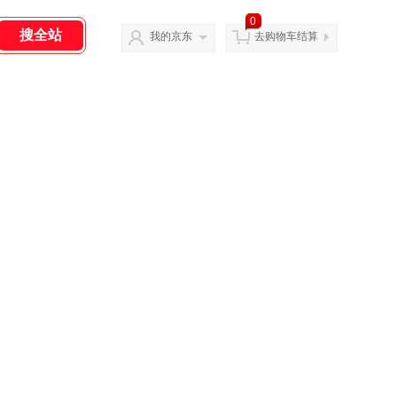
0
我的京东
去购物车结算