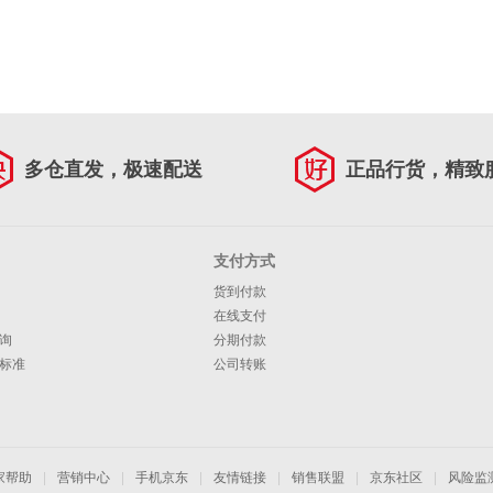
多仓直发，极速配送
正品行货，精致
支付方式
货到付款
在线支付
询
分期付款
标准
公司转账
家帮助
|
营销中心
|
手机京东
|
友情链接
|
销售联盟
|
京东社区
|
风险监