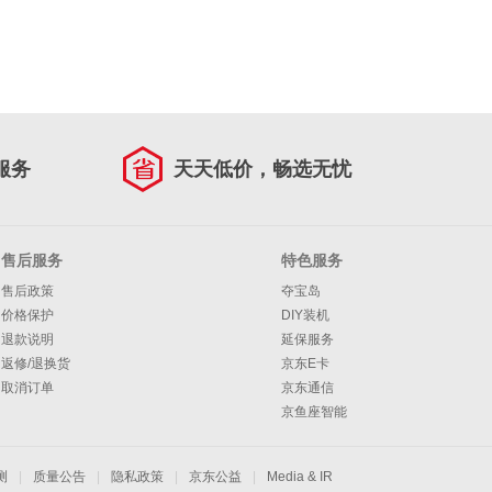
服务
天天低价，畅选无忧
售后服务
特色服务
售后政策
夺宝岛
价格保护
DIY装机
退款说明
延保服务
返修/退换货
京东E卡
取消订单
京东通信
京鱼座智能
测
|
质量公告
|
隐私政策
|
京东公益
|
Media & IR