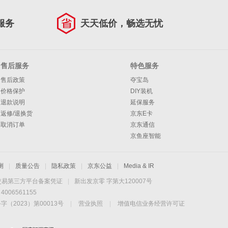
服务
天天低价，畅选无忧
售后服务
特色服务
售后政策
夺宝岛
价格保护
DIY装机
退款说明
延保服务
返修/退换货
京东E卡
取消订单
京东通信
京鱼座智能
测
|
质量公告
|
隐私政策
|
京东公益
|
Media & IR
交易第三方平台备案凭证
|
新出发京零 字第大120007号
06561155
2023）第00013号
|
营业执照
|
增值电信业务经营许可证