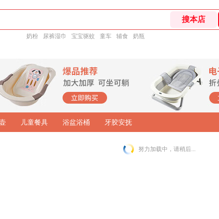
奶粉
尿裤湿巾
宝宝驱蚊
童车
辅食
奶瓶
壶
儿童餐具
浴盆浴桶
牙胶安抚
努力加载中，请稍后...