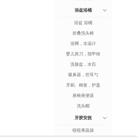
浴盆浴桶
浴盆 浴桶
折叠洗头椅
浴网，水温计
婴儿剪刀，指甲钳
洗脸盆，水舀
吸鼻器，挖耳勺
牙刷、棉签，护盖
座椅座便器
洗头帽
牙胶安抚
咬咬果蔬袋