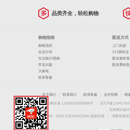
品类齐全，轻松购物
购物指南
配送方式
购物流程
上门自提
会员介绍
211限时达
生活旅行/团购
配送服务查
常见问题
配送费收取
大家电
联系客服
关于我们
|
联系我们
|
联系客服
|
合作招商
|
商
京公网安备 11000002000088号
|
京ICP备1104170
互联网出版许
Copyright © 2004 -
2026
京东JINGDONG 版权所有
|
消费者维权热
手机扫一扫，劲爆优