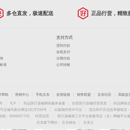
多仓直发，极速配送
正品行货，精致
支付方式
货到付款
在线支付
询
分期付款
标准
公司转账
家帮助
|
营销中心
|
手机京东
|
友情链接
|
销售联盟
|
京东社区
|
风险监
4号
|
ICP
|
药品医疗器械网络服务备案
|
自营医疗器械经营资质
|
药品网络
可证编号新出网证(京)字150号
|
出版物经营许可证
|
违法和不良信息举报电话：40
线：4006067733
经营证照
|
医疗器械第三方平台备案凭证（京）网械平台备字（
京东旗下网站：
京东钱包
|
京东云