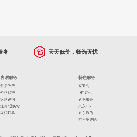
服务
天天低价，畅选无忧
售后服务
特色服务
售后政策
夺宝岛
价格保护
DIY装机
退款说明
延保服务
返修/退换货
京东E卡
取消订单
京东通信
京鱼座智能