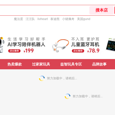
魔法蛋
汪汪队
livheart
泰迪熊
小猪佩奇
美国gund
热卖爆款
过家家玩具
益智玩具专区
品牌故事
努力加载中，请稍后...
努力加载中，请稍后...