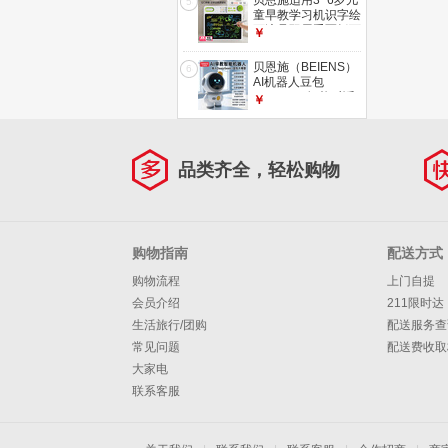
贝恩施适用3~6岁儿
5
童早教学习机识字绘
画液晶双屏手写板可
￥
擦可写套装 绿
贝恩施（BEIENS）
6
AI机器人豆包
deepseek智能对话
￥
陪伴男/女孩生日玩
具闹钟礼物
品类齐全，轻松购物
购物指南
配送方式
购物流程
上门自提
会员介绍
211限时达
生活旅行/团购
配送服务查
常见问题
配送费收取
大家电
联系客服