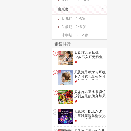
寓乐类
幼儿期：1~3岁
学前期：3~6 岁
小学期：6~12 岁
销售排行
贝恩施儿童耳机6-
1
12岁不入耳无线蓝
牙挂耳式传导学生背
￥
书学习网课护耳
贝恩施早教学习耳机
2
不入耳式儿童蓝牙耳
机英语启蒙熏听
￥
贝恩施儿童水果切切
3
乐剥皮果蔬仿真苹果
婴儿可啃咬厨房做饭
￥
女孩玩具礼物
贝恩施（BEIENS）
4
儿童跳舞毯防滑发光
款 3~6岁男/女孩生
￥
日礼物玩具 蓝牙家
用跳舞机