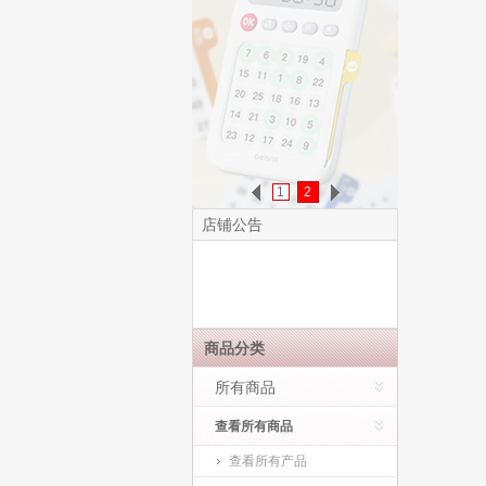
1
2
店铺公告
亲爱的顾客，欢迎光临贝恩施京
东自营官方旗舰店。产品确保正
商品分类
品，支持7天无理由退换货，京东
配送，快速到家，请您放心选
所有商品
购！贝恩施祝您购物愉快！
查看所有商品
查看所有产品