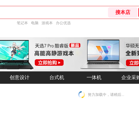
笔记本
电脑
游戏本
办公优选
创意设计
创意设计
台式机
台式机
一体机
一体机
企业采
企业采
努力加载中，请稍后...