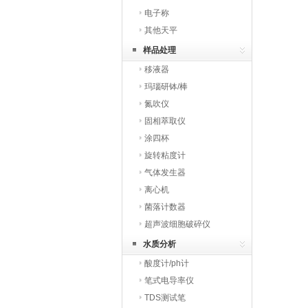
电子称
其他天平
样品处理
移液器
玛瑙研钵/棒
氮吹仪
固相萃取仪
涂四杯
旋转粘度计
气体发生器
离心机
菌落计数器
超声波细胞破碎仪
水质分析
酸度计/ph计
笔式电导率仪
TDS测试笔