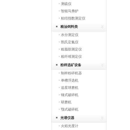
测硫仪
智能马弗炉
粘结指数测定仪
粮油饲料类
水分测定仪
凯氏定氮仪
粗脂肪测定仪
粗纤维测定仪
粉样选矿设备
制样粉碎机器
单槽浮选机
追星球磨机
锤式破碎机
研磨机
颚式破碎机
光谱仪器
火焰光度计