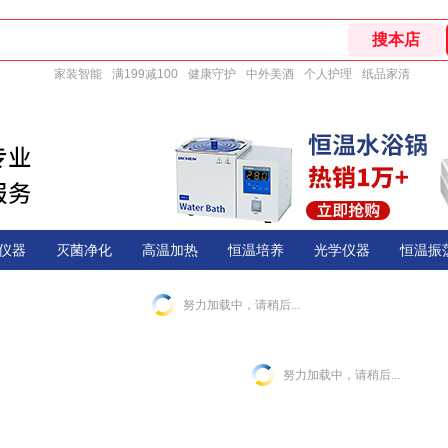
家装智能
满199减100
健康守护
中外美酒
个人护理
纸品家清
仪器
灭菌净化
高温加热
恒温培养
光学仪器
恒温振
努力加载中，请稍后...
努力加载中，请稍后...