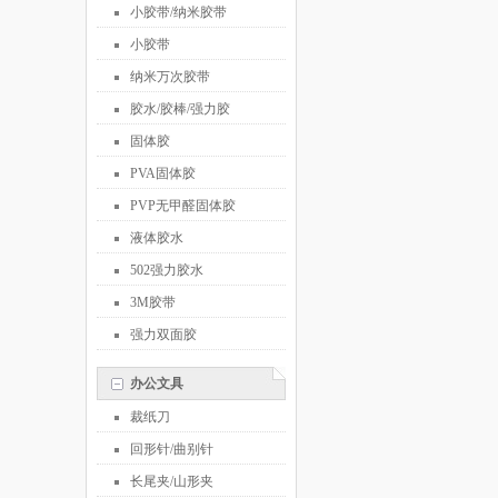
小胶带/纳米胶带
小胶带
纳米万次胶带
胶水/胶棒/强力胶
固体胶
PVA固体胶
PVP无甲醛固体胶
液体胶水
502强力胶水
3M胶带
强力双面胶
办公文具
裁纸刀
回形针/曲别针
长尾夹/山形夹