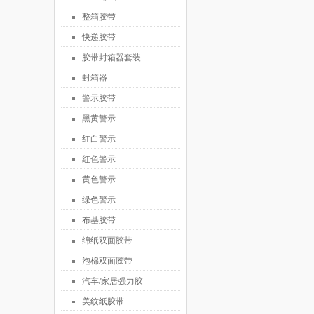
整箱胶带
快递胶带
胶带封箱器套装
封箱器
警示胶带
黑黄警示
红白警示
红色警示
黄色警示
绿色警示
布基胶带
绵纸双面胶带
泡棉双面胶带
汽车/家居强力胶
美纹纸胶带