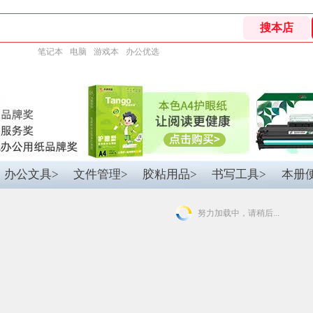
笔记本
电脑
游戏本
办公优选
办公文具>
文件管理>
胶粘用品>
书写工具>
本册
努力加载中，请稍后...