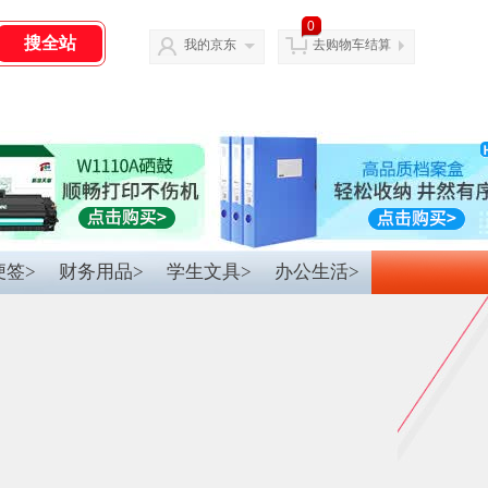
0
我的京东
去购物车结算
便签>
财务用品>
学生文具>
办公生活>