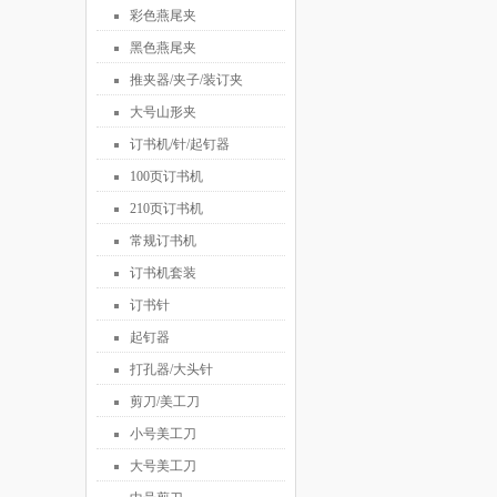
彩色燕尾夹
黑色燕尾夹
推夹器/夹子/装订夹
大号山形夹
订书机/针/起钉器
100页订书机
210页订书机
常规订书机
订书机套装
订书针
起钉器
打孔器/大头针
剪刀/美工刀
小号美工刀
大号美工刀