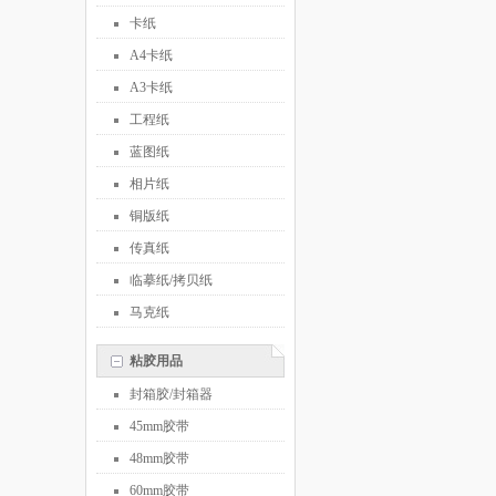
卡纸
A4卡纸
A3卡纸
工程纸
蓝图纸
相片纸
铜版纸
传真纸
临摹纸/拷贝纸
马克纸
粘胶用品
封箱胶/封箱器
45mm胶带
48mm胶带
60mm胶带