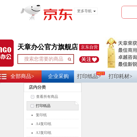
更多导航
服装城
食品
金融
天章办公官方旗舰店
京东自营
全部商品>
企业采购
打印纸品>
打印耗材>
店内分类
查看所有商品
打印纸品
复印纸
A4复印纸
A3复印纸