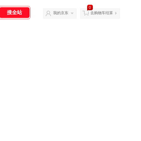
0
我的京东
去购物车结算