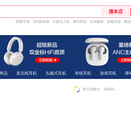
荣耀手表
360路由器
大疆无人机
腾讯听听
女神微单
智能音箱
腾讯
单品
真无线耳机
头戴式耳机
有线耳机
游戏耳机
降
努力加载中，请稍后...