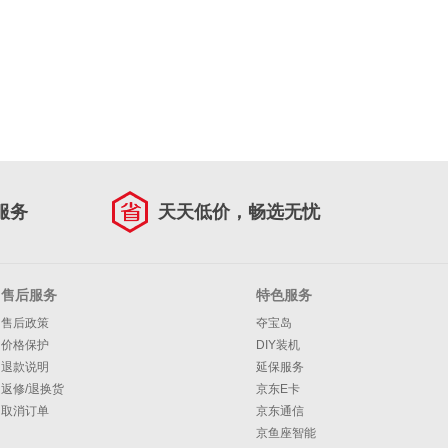
服务
天天低价，畅选无忧
售后服务
特色服务
售后政策
夺宝岛
价格保护
DIY装机
退款说明
延保服务
返修/退换货
京东E卡
取消订单
京东通信
京鱼座智能