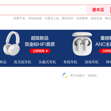
荣耀手表
360路由器
大疆无人机
腾讯听听
女神微单
智能音箱
腾讯
单品
真无线耳机
头戴式耳机
有线耳机
游戏耳机
降
努力加载中，请稍后...