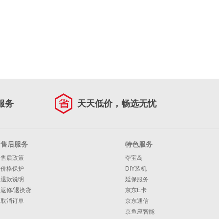
服务
天天低价，畅选无忧
售后服务
特色服务
售后政策
夺宝岛
价格保护
DIY装机
退款说明
延保服务
返修/退换货
京东E卡
取消订单
京东通信
京鱼座智能