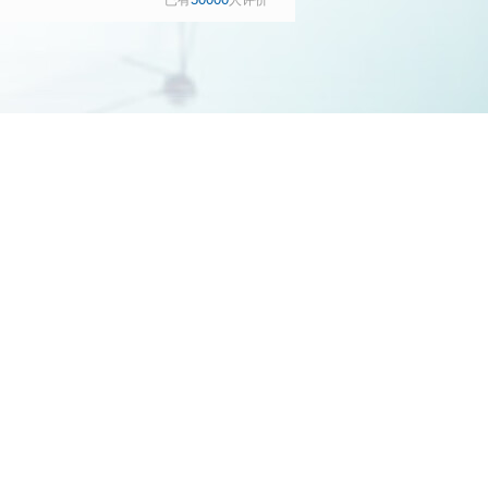
已有
人评价
国家补贴
钻优享 10KG大容
量全自动滚筒洗衣
机 隐奢面板 智能除
渍 羽绒服洗
WG52H1U00W