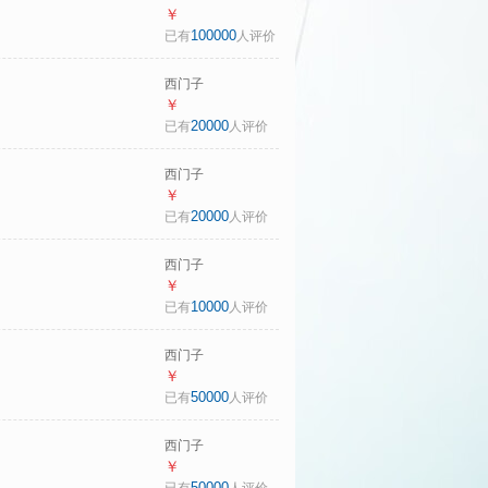
（SIEMENS）
￥
iQ300 10KG大容量
100000
已有
人评价
全自动变频滚筒洗
衣机 智能除渍 强效
西门子
除螨 羊毛洗 羽绒洗
（SIEMENS）冰立
￥
WG52A108AW
方500L十字门大容
20000
已有
人评价
量冰箱 超薄微平嵌
抑菌清新 一级能效
西门子
家用电冰箱
（SIEMENS）
￥
KC88CE163C 国家
iQ300 10KG大容量
20000
已有
人评价
补贴
全自动滚筒洗衣机
自带烘干洗烘一体
西门子
蒸汽除菌 羊毛洗
（SIEMENS）冰立
￥
WN52A1004W
方504L法式多门机
10000
已有
人评价
皇冰箱 501升级款
双系统双循环 超薄
西门子
家用电冰箱
（SIEMENS）
￥
KF89CE163C国家
279L两门小冰箱小
50000
已有
人评价
补贴
户型风冷无霜 铂金
活性净化 一级能效
西门子
银 BCD-
（SIEMENS）
￥
279W(KG33NV141C)
【108升级款】小晶
50000