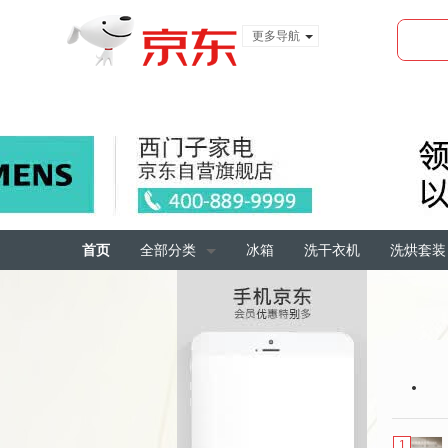
更多导航
服装城
食品
金融
首页
全部分类
冰箱
洗干衣机
洗烘套装
1