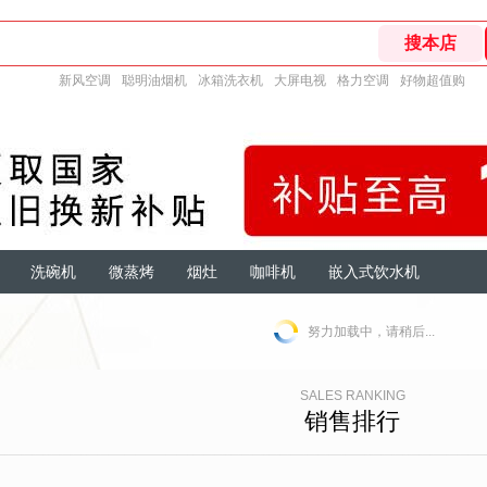
新风空调
聪明油烟机
冰箱洗衣机
大屏电视
格力空调
好物超值购
洗碗机
微蒸烤
烟灶
咖啡机
嵌入式饮水机
努力加载中，请稍后...
SALES RANKING
销售排行