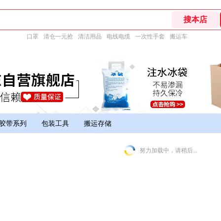
口罩
清仓一元抢
清洁用品
电线电缆
一次性手套
搬运车
胶带系列
包装工具
搬运存储
努力加载中，请稍后...