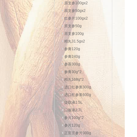
原支参100gx2
原支参50gx2
红参片100gx2
原支参50g
原支参100g
精丸31.5gx2
参膏120g
参膏240g
参茶300g
参膏30g*2
精丸168g*2
进口红参浆300g
进口红参浆600g
提取液1.5L
口服液2.7L
参片100g*2
参片120g
正官庄参片300g