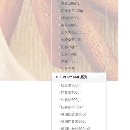
浸膏100g*2
西洋参片120g
牡蛎肽600g
参粉60g*2
活气力600ml
枸杞桑葚1.5L
切参75g*2
切参150g
红参元力
红参元奕
EVERYTIME系列
红参浆300g
红参浆400g
红参浆600g
红参浆300gx2
韩国红参浆300g
韩国红参浆600g
韩国红参浆300gx2