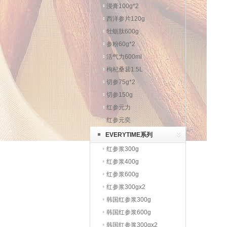
浸膏100g*2
西洋参片120g
牡蛎肽600g
参粉60g*2
活气力600ml
枸杞桑葚1.5L
切参75g*2
切参150g
红参元力
红参元奕
EVERYTIME系列
红参浆300g
红参浆400g
红参浆600g
红参浆300gx2
韩国红参浆300g
韩国红参浆600g
韩国红参浆300gx2