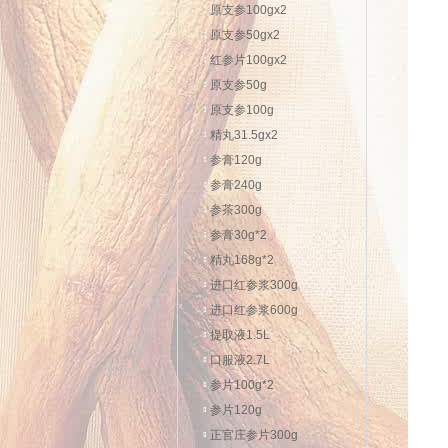
原支参100gx2
原支参50gx2
红参片100gx2
原支参50g
原支参100g
精丸31.5gx2
参膏120g
参膏240g
参茶300g
参膏30g*2
精丸168g*2
进口红参浆300g
进口红参浆600g
提取液1.5L
口服液2.7L
参片100g*2
参片120g
正官庄参片300g