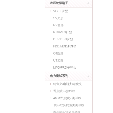
冷压绝缘端子
VE/TE管型
SV叉形
RV圆形
PTV/PTN针型
DBV/DBN片型
FDD/MDD/FDFD
OT圆形
UT叉形
MPD/FRD子弹头
电力测试系列
鳄鱼夹/电瓶夹/老化夹
香蕉插头/接线柱
4MM香蕉插头测试线
单头/双头鳄鱼夹测试线
香蕉插头转鳄鱼夹线