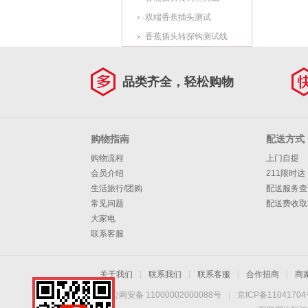
双端香蕉插头测试
香蕉插头转探钩测试线
品类齐全，轻松购物
购物指南
配送方式
购物流程
上门自提
会员介绍
211限时达
生活旅行/团购
配送服务查
常见问题
配送费收取
大家电
联系客服
关于我们
|
联系我们
|
联系客服
|
合作招商
|
商
京公网安备 11000002000088号
|
京ICP备1104170