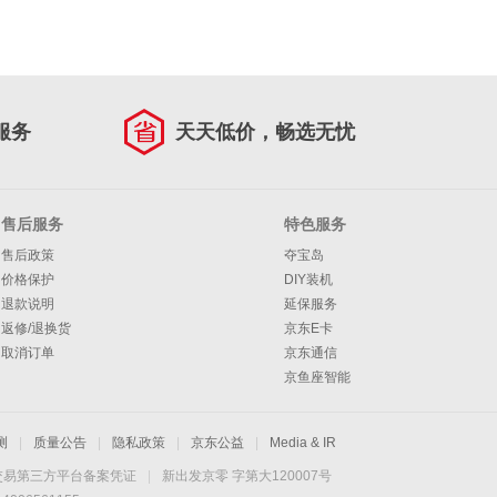
服务
天天低价，畅选无忧
售后服务
特色服务
售后政策
夺宝岛
价格保护
DIY装机
退款说明
延保服务
返修/退换货
京东E卡
取消订单
京东通信
京鱼座智能
测
|
质量公告
|
隐私政策
|
京东公益
|
Media & IR
交易第三方平台备案凭证
|
新出发京零 字第大120007号