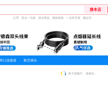
口罩
清仓一元抢
清洁用品
电线电缆
一次性手套
搬运车
串口连接器
航空插头
努力加载中，请稍后...