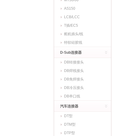
MT30/60
AS150
LCB/LCC
T插/EC5
舵机插头/线
特软硅胶线
D-Sub连接器
DB转接接头
DB焊线接头
DB免焊接头
DB冷压接头
DB串口线
汽车连接器
DT型
DTM型
DTP型