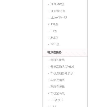
TE/AMP型
TE新能源型
Molex莫仕型
JST型
ITT型
JAE型
ECU型
电源连接器
电瓶连接线
安德森插头/延长线
车载点烟器延长线
车载视频线
车载音频线
车载宝马线
DC转接头
USB