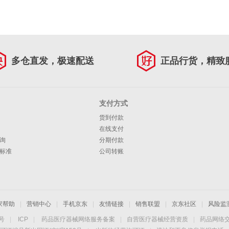
多仓直发，极速配送
正品行货，精致
支付方式
货到付款
在线支付
询
分期付款
标准
公司转账
家帮助
|
营销中心
|
手机京东
|
友情链接
|
销售联盟
|
京东社区
|
风险监
4号
|
ICP
|
药品医疗器械网络服务备案
|
自营医疗器械经营资质
|
药品网络