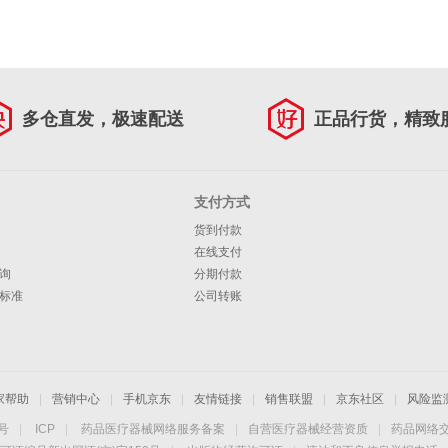
多仓直发，极速配送
正品行货，精致
支付方式
货到付款
在线支付
询
分期付款
标准
公司转账
家帮助
|
营销中心
|
手机京东
|
友情链接
|
销售联盟
|
京东社区
|
风险监
4号
|
ICP
|
药品医疗器械网络服务备案
|
自营医疗器械经营资质
|
药品网络