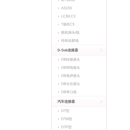
MT30/60
AS150
LCB/LCC
T插/EC5
舵机插头/线
特软硅胶线
D-Sub连接器
DB转接接头
DB焊线接头
DB免焊接头
DB冷压接头
DB串口线
汽车连接器
DT型
DTM型
DTP型