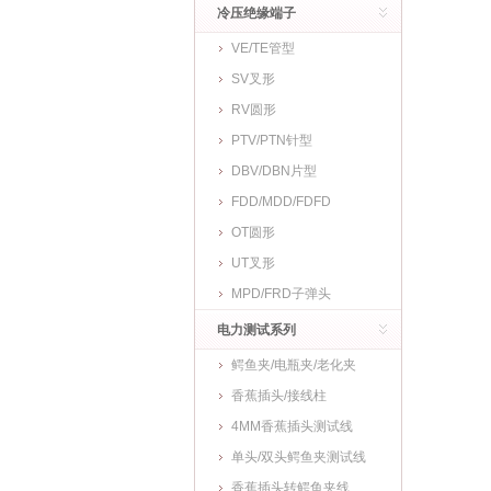
冷压绝缘端子
VE/TE管型
SV叉形
RV圆形
PTV/PTN针型
DBV/DBN片型
FDD/MDD/FDFD
OT圆形
UT叉形
MPD/FRD子弹头
电力测试系列
鳄鱼夹/电瓶夹/老化夹
香蕉插头/接线柱
4MM香蕉插头测试线
单头/双头鳄鱼夹测试线
香蕉插头转鳄鱼夹线