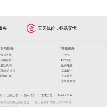
服务
天天低价，畅选无忧
售后服务
特色服务
售后政策
夺宝岛
价格保护
DIY装机
退款说明
延保服务
返修/退换货
京东E卡
取消订单
京东通信
京鱼座智能
测
|
质量公告
|
隐私政策
|
京东公益
|
Media & IR
交易第三方平台备案凭证
|
新出发京零 字第大120007号