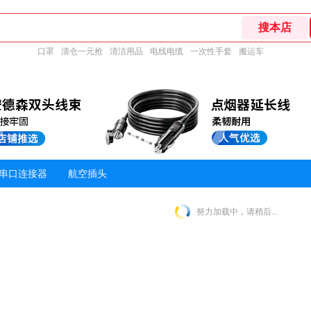
口罩
清仓一元抢
清洁用品
电线电缆
一次性手套
搬运车
串口连接器
航空插头
努力加载中，请稍后...