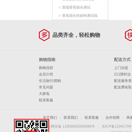
双端香蕉插头测试
香蕉插头转探钩测试线
品类齐全，轻松购物
购物指南
配送方式
购物流程
上门自提
会员介绍
211限时达
生活旅行/团购
配送服务查
常见问题
配送费收取
大家电
联系客服
关于我们
|
联系我们
|
联系客服
|
合作招商
|
商
京公网安备 11000002000088号
|
京ICP备1104170