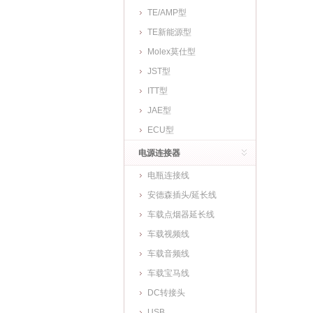
TE/AMP型
TE新能源型
Molex莫仕型
JST型
ITT型
JAE型
ECU型
电源连接器
电瓶连接线
安德森插头/延长线
车载点烟器延长线
车载视频线
车载音频线
车载宝马线
DC转接头
USB