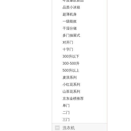
年度爆款新品
品质小冰箱
超薄机身
一级能效
干湿分储
多门抽屉式
对开门
十字门
300升以下
300-500升
500升以上
麦浪系列
小红花系列
山茶花系列
京东金榜推荐
单门
二门
三门
洗衣机