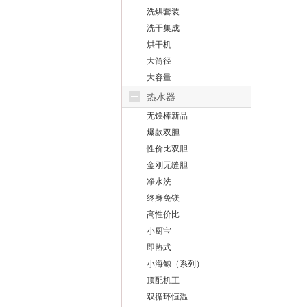
洗烘套装
洗干集成
烘干机
大筒径
大容量
热水器
无镁棒新品
爆款双胆
性价比双胆
金刚无缝胆
净水洗
终身免镁
高性价比
小厨宝
即热式
小海鲸（系列）
顶配机王
双循环恒温