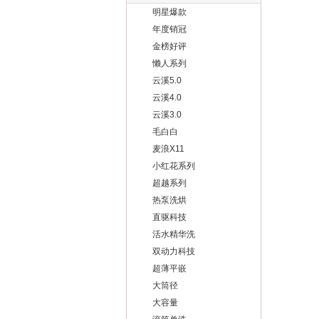
明星爆款
年度销冠
金榜好评
懒人系列
云溪5.0
云溪4.0
云溪3.0
毛白白
麦浪X11
小红花系列
超越系列
热泵洗烘
直驱科技
活水精华洗
双动力科技
超薄平嵌
大筒径
大容量