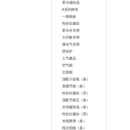
零冷感恒温
K系列静音
一级能效
性价比爆款
零冷水专用
大升数专用
液化气专用
壁挂炉
人气爆品
空气能
太阳能
顶配小蓝瓶（多）
变频节能（多）
性价比爆款（空）
顶配节能王（多）
水伺服恒温（多）
性价比爆款（壁）
光电两用（多）
纯太阳能（多）