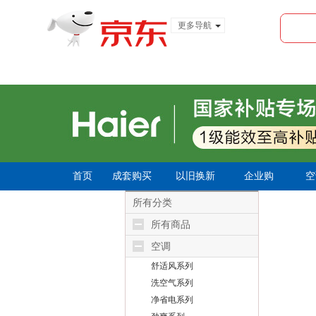
更多导航
服装城
食品
金融
首页
成套购买
以旧换新
企业购
空
所有分类
所有商品
空调
舒适风系列
洗空气系列
净省电系列