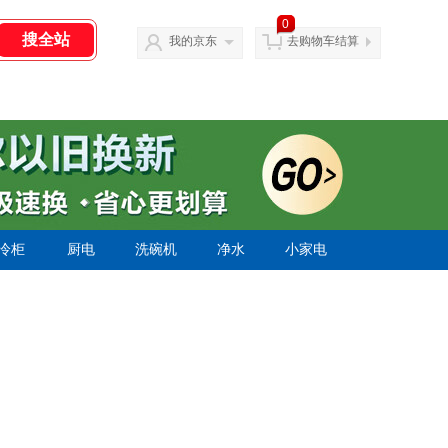
0
我的京东
去购物车结算
冷柜
厨电
洗碗机
净水
小家电