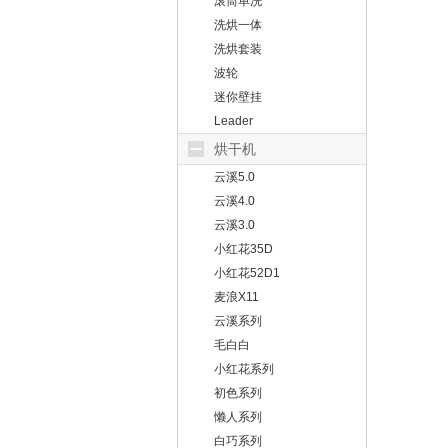
滚筒单洗
洗烘一体
洗烘套装
波轮
迷你壁挂
Leader
烘干机
云溪5.0
云溪4.0
云溪3.0
小红花35D
小红花52D1
麦浪X11
云溪系列
毛白白
小红花系列
初色系列
懒人系列
白巧系列