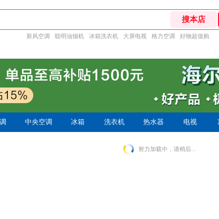
新风空调
聪明油烟机
冰箱洗衣机
大屏电视
格力空调
好物超值购
调
中央空调
冰箱
洗衣机
热水器
电视
努力加载中，请稍后...