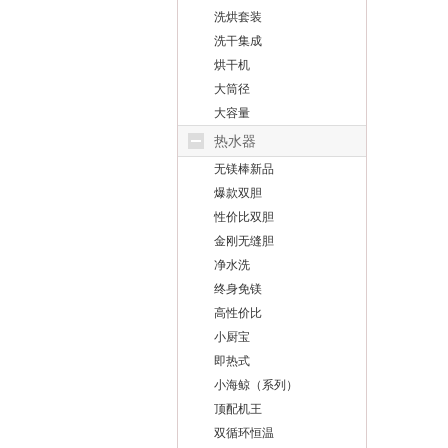
洗烘套装
洗干集成
烘干机
大筒径
大容量
热水器
无镁棒新品
爆款双胆
性价比双胆
金刚无缝胆
净水洗
终身免镁
高性价比
小厨宝
即热式
小海鲸（系列）
顶配机王
双循环恒温