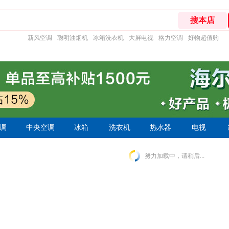
新风空调
聪明油烟机
冰箱洗衣机
大屏电视
格力空调
好物超值购
调
中央空调
冰箱
洗衣机
热水器
电视
努力加载中，请稍后...