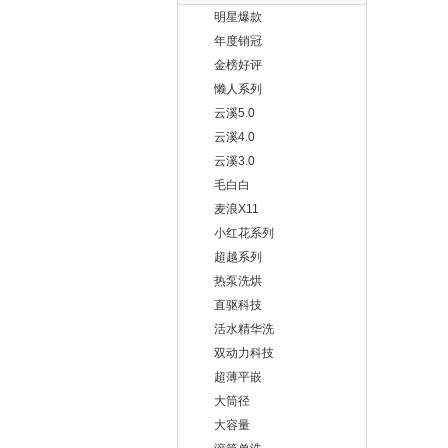
明星爆款
年度销冠
金榜好评
懒人系列
云溪5.0
云溪4.0
云溪3.0
毛白白
麦浪X11
小红花系列
超越系列
热泵洗烘
直驱科技
活水精华洗
双动力科技
超薄平嵌
大筒径
大容量