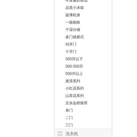
年度爆款新品
品质小冰箱
超薄机身
一级能效
干湿分储
多门抽屉式
对开门
十字门
300升以下
300-500升
500升以上
麦浪系列
小红花系列
山茶花系列
京东金榜推荐
单门
二门
三门
洗衣机