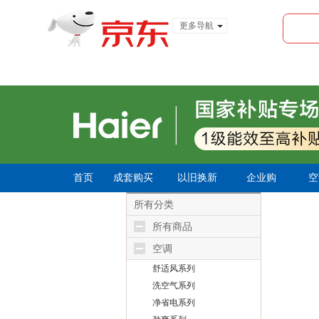
更多导航
服装城
食品
金融
首页
成套购买
以旧换新
企业购
空
所有分类
所有商品
空调
舒适风系列
洗空气系列
净省电系列