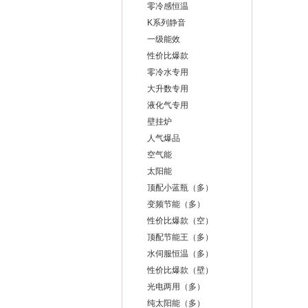
零冷感恒温
K系列静音
一级能效
性价比爆款
零冷水专用
大升数专用
液化气专用
壁挂炉
人气爆品
空气能
太阳能
顶配小蓝瓶（多）
变频节能（多）
性价比爆款（空）
顶配节能王（多）
水伺服恒温（多）
性价比爆款（壁）
光电两用（多）
纯太阳能（多）