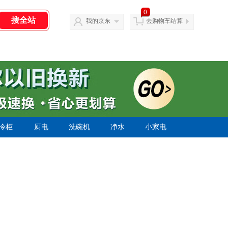
0
我的京东
去购物车结算
冷柜
厨电
洗碗机
净水
小家电