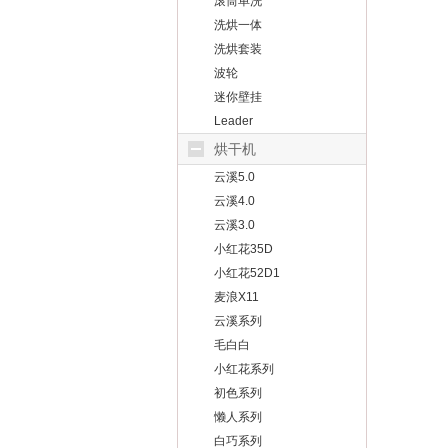
滚筒单洗
洗烘一体
洗烘套装
波轮
迷你壁挂
Leader
烘干机
云溪5.0
云溪4.0
云溪3.0
小红花35D
小红花52D1
麦浪X11
云溪系列
毛白白
小红花系列
初色系列
懒人系列
白巧系列