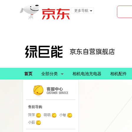
更多导航
服装城
食品
金融
首页
全部分类
相机电池充电器
相机配件
售前导购
萍萍
萌萌
小敏
小茹