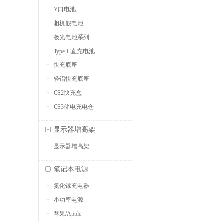
V口电池
相机假电池
极光电池系列
Type-C直充电池
快充底座
轻铝快充底座
CS2快充盒
CS3储电充电仓
显示器增高架
显示器增高架
笔记本电源
氮化镓充电器
小功率电源
苹果/Apple