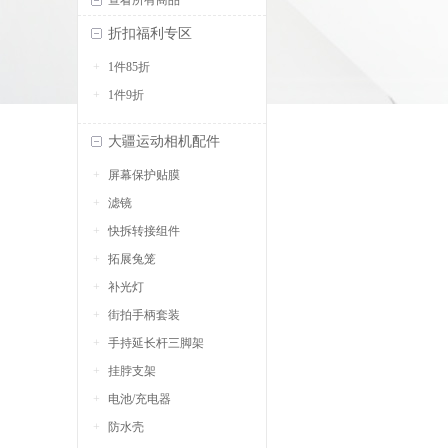
查看所有商品
折扣福利专区
1件85折
1件9折
大疆运动相机配件
屏幕保护贴膜
滤镜
快拆转接组件
拓展兔笼
补光灯
街拍手柄套装
手持延长杆三脚架
挂脖支架
电池/充电器
防水壳