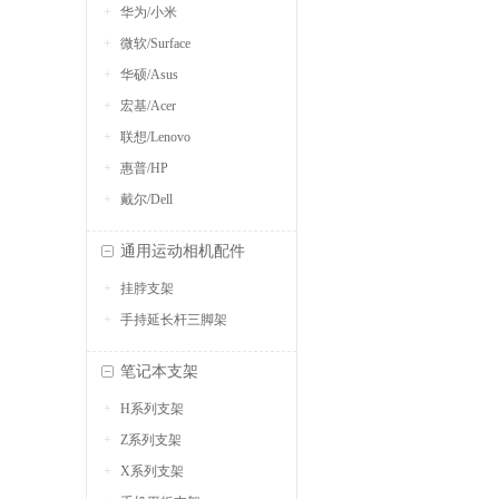
华为/小米
微软/Surface
华硕/Asus
宏基/Acer
联想/Lenovo
惠普/HP
戴尔/Dell
通用运动相机配件
挂脖支架
手持延长杆三脚架
笔记本支架
H系列支架
Z系列支架
X系列支架