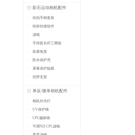
影石运动相机配件
街拍手柄套装
快拆转接组件
滤镜
手持延长杆三脚架
拓展兔笼
防水保护壳
屏幕保护贴膜
挂脖支架
单反/微单相机配件
相机补光灯
UV保护镜
CPL偏振镜
可调ND CPL滤镜
黑柔滤镜