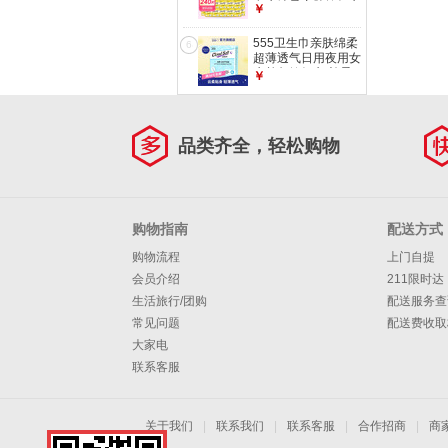
女生绵柔亲肤姨妈巾
￥
棉柔 230mm 240片
超薄日用
555卫生巾亲肤绵柔
6
超薄透气日用夜用女
生单包姨妈巾 棉柔
￥
290mm 4片 超薄夜
用
品类齐全，轻松购物
购物指南
配送方式
购物流程
上门自提
会员介绍
211限时达
生活旅行/团购
配送服务查
常见问题
配送费收取
大家电
联系客服
关于我们
|
联系我们
|
联系客服
|
合作招商
|
商