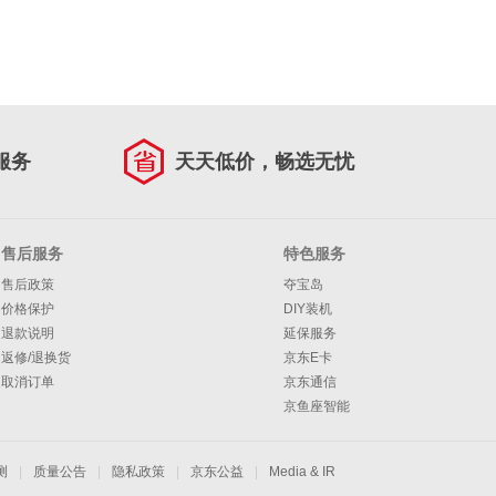
服务
天天低价，畅选无忧
售后服务
特色服务
售后政策
夺宝岛
价格保护
DIY装机
退款说明
延保服务
返修/退换货
京东E卡
取消订单
京东通信
京鱼座智能
测
|
质量公告
|
隐私政策
|
京东公益
|
Media & IR