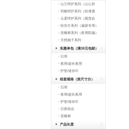
沁兰呵护系列（沁心舒
缓）
羽般呵护系列（轻薄透
气）
云柔呵护系列（囤货必
选）
轻失巾系列（漏尿专用）
安睡裤系列（夜用防漏）
天然柚子系列
实惠单包（满38元包邮）
日用
夜用/超长夜用
护垫/迷你巾
组套规格（按尺寸分）
日用
夜用/超长夜用
护垫/迷你巾
日夜组合
安睡裤
产品长度