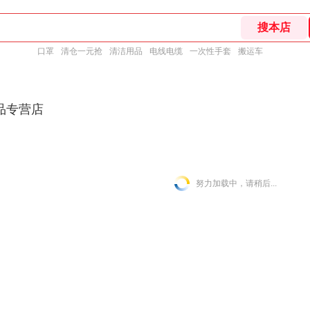
口罩
清仓一元抢
清洁用品
电线电缆
一次性手套
搬运车
品专营店
努力加载中，请稍后...