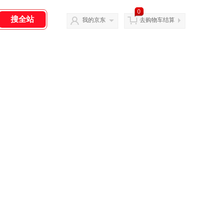
0
我的京东
去购物车结算