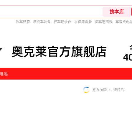
汽车贴膜
摩托车装备
行车记录仪
京保养套餐
爱车惠清洗
车载充电
电池
努力加载中，请稍后...