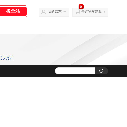
0
我的京东
去购物车结算