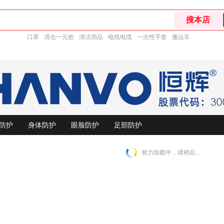
口罩
清仓一元抢
清洁用品
电线电缆
一次性手套
搬运车
防护
身体防护
眼脸防护
足部防护
努力加载中，请稍后...