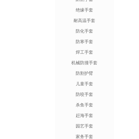
绝缘手套
耐高温手套
防化手套
防寒手套
焊工手套
机械防撞手套
防割护臂
儿童手套
防咬手套
杀鱼手套
赶海手套
园艺手套
家务手套