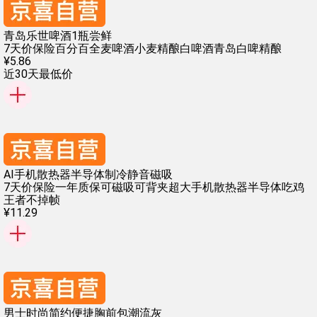
青岛乐世啤酒1瓶尝鲜
7天价保险
百分百全麦啤酒
小麦精酿白啤酒
青岛白啤精酿
¥
5
.
86
近30天最低价
AI手机散热器半导体制冷静音磁吸
7天价保险
一年质保
可磁吸可背夹超大
手机散热器半导体
吃鸡
王者不掉帧
¥
11
.
29
男士时尚简约便捷胸前包潮流灰