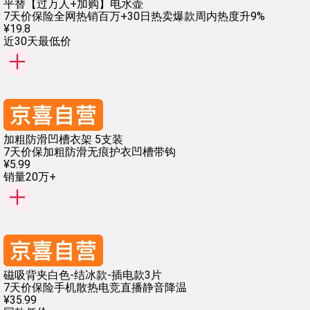
平替【过万人+加购】电水壶
7天价保险
全网热销百万+
30日热卖爆款
周内热度升9%
¥
19
.
8
近30天最低价
加粗防滑凹槽衣架 5支装
7天价保
加粗防滑
无痕护衣
凹槽带钩
¥
5
.
99
销量20万+
磁吸背夹白色-结冰款-插电款3片
7天价保险
手机散热
电竞直播
静音降温
¥
35
.
99