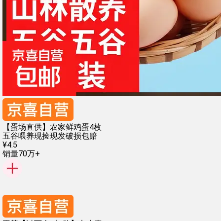
【蛋场直供】农家鲜鸡蛋4枚
五谷喂养
现捡现发
破损包赔
¥
4
.
5
销量70万+