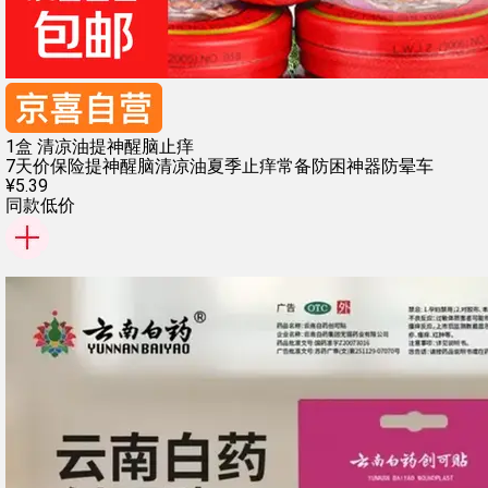
1盒 清凉油提神醒脑止痒
7天价保险
提神醒脑清凉油
夏季止痒常备
防困神器防晕车
¥
5
.
39
同款低价