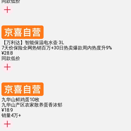
同款低价
【万利达】智能保温电水壶 3L
7天价保险
全网热销百万+
30日热卖爆款
周内热度升9%
¥
28
.
8
同款低价
九华山鲜鸡蛋10枚
九华山产区
农家散养
蛋香浓郁
¥
18
.
9
销量4万+