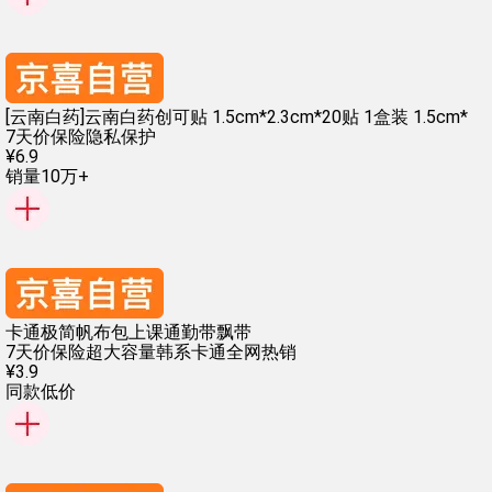
[云南白药]云南白药创可贴 1.5cm*2.3cm*20贴 1盒装 1.5cm*
7天价保险
隐私保护
¥
6
.
9
销量10万+
卡通极简帆布包上课通勤带飘带
7天价保险
超大容量
韩系卡通
全网热销
¥
3
.
9
同款低价