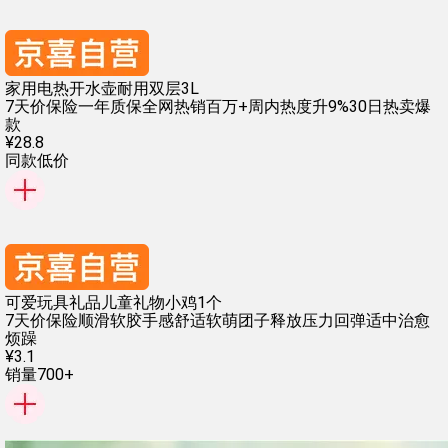
家用电热开水壶耐用双层3L
7天价保险
一年质保
全网热销百万+
周内热度升9%
30日热卖爆
款
¥
28
.
8
同款低价
可爱玩具礼品儿童礼物小鸡1个
7天价保险
顺滑软胶手感舒适
软萌团子释放压力
回弹适中治愈
烦躁
¥
3
.
1
销量700+