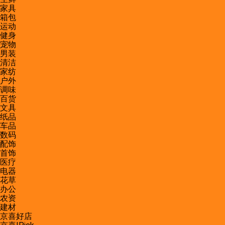
家具
箱包
运动
健身
宠物
男装
清洁
家纺
户外
调味
百货
文具
纸品
车品
数码
配饰
首饰
医疗
电器
花草
办公
农资
建材
京喜好店