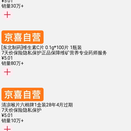
¥
5
.
01
销量30万+
[东北制药]维生素C片 0.1g*100片 1瓶装
7天价保险
隐私保护
正品保障
维矿营养
专业药师服务
¥
5
.
01
销量80万+
清凉喉片六棉牌1盒装28年4月过期
7天价保险
隐私保护
¥
5
.
01
销量10万+