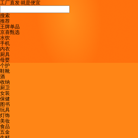
工厂直发
·
就是便宜
搜索
推荐
王牌单品
京喜甄选
水饮
手机
内衣
厨具
母婴
个护
鞋靴
酒
收纳
厨卫
女装
保健
图书
玩具
灯饰
美妆
食品
五金
生鲜