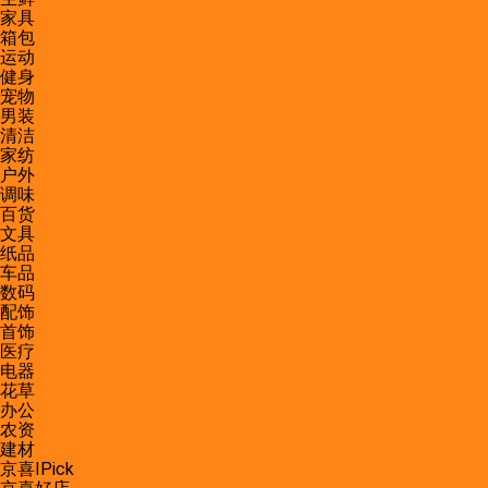
家具
箱包
运动
健身
宠物
男装
清洁
家纺
户外
调味
百货
文具
纸品
车品
数码
配饰
首饰
医疗
电器
花草
办公
农资
建材
京喜IPick