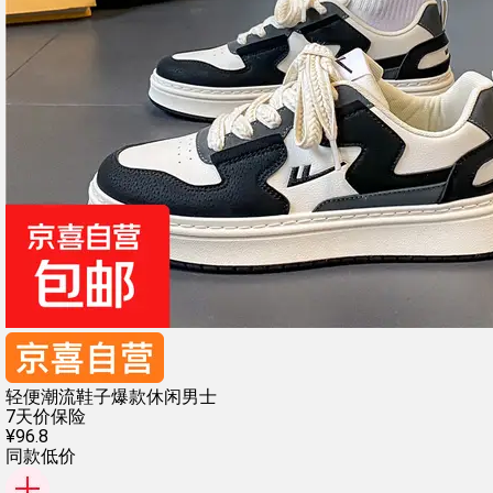
轻便潮流鞋子爆款休闲男士
7天价保险
¥
96
.
8
同款低价