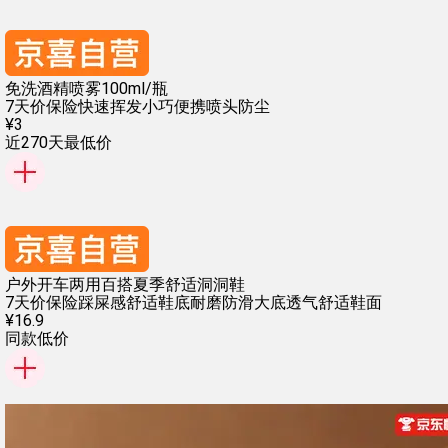
免洗酒精喷雾100ml/瓶
7天价保险
快速挥发
小巧便携
喷头防尘
¥
3
近270天最低价
户外开车两用百搭夏季舒适洞洞鞋
7天价保险
踩屎感舒适鞋底
耐磨防滑大底
透气舒适鞋面
¥
16
.
9
同款低价