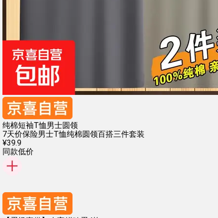
纯棉短袖T恤男士圆领
7天价保险
男士T恤纯棉
圆领百搭
三件套装
¥
39
.
9
同款低价