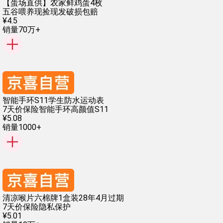
【蛋场直供】农家鲜鸡蛋4枚
五谷喂养
现捡现发
破损包赔
¥
4
.
5
销量70万+
智能手环S11学生防水运动表
7天价保险
智能手环
高颜值
S11
¥
5
.
08
销量1000+
清凉喉片六棉牌1盒装28年4月过期
7天价保险
隐私保护
¥
5
.
01