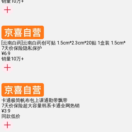
销量10万+
[云南白药]云南白药创可贴 1.5cm*2.3cm*20贴 1盒装 1.5cm*
7天价保险
隐私保护
¥
6
.
9
销量10万+
卡通极简帆布包上课通勤带飘带
7天价保险
超大容量
韩系卡通
全网热销
¥
3
.
9
同款低价