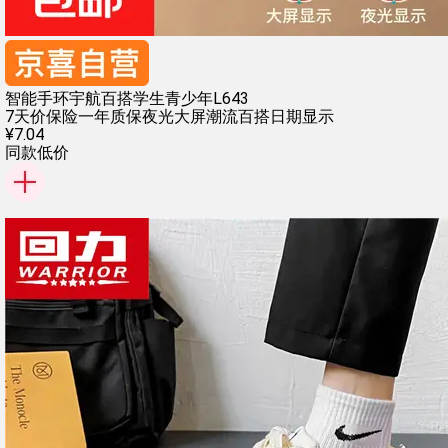
智能手环宇航百搭学生青少年L643
7天价保险
一年质保
夜光大屏
潮流百搭
日期显示
¥
7
.
04
同款低价