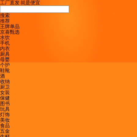
工厂直发
·
就是便宜
搜索
推荐
王牌单品
京喜甄选
水饮
手机
内衣
厨具
母婴
个护
鞋靴
酒
收纳
厨卫
女装
保健
图书
玩具
灯饰
美妆
食品
五金
生鲜