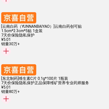
[云南白药（YUNNANBAIYAO）]云南白药创可贴
1.5cm*2.3cm*5贴 1盒装
7天价保险
隐私保护
¥
5
.
01
销量30万+
[东北制药]维生素C片 0.1g*100片 1瓶装
7天价保险
隐私保护
正品保障
维矿营养
专业药师服务
¥
5
.
01
销量80万+