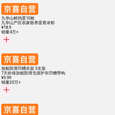
九华山鲜鸡蛋10枚
九华山产区
农家散养
蛋香浓郁
¥
18
.
9
销量4万+
加粗防滑凹槽衣架 5支装
7天价保
加粗防滑
无痕护衣
凹槽带钩
¥
5
.
99
销量20万+