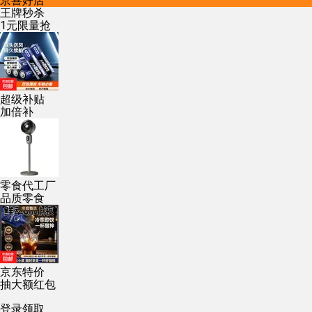
京喜好店
王牌秒杀
1元限量抢
超级补贴
加倍补
零食代工厂
品质零食
京东特价
抽大额红包
登录领取