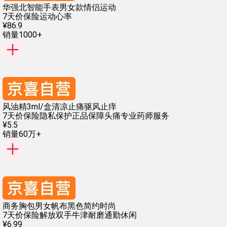
华强北智能手表男女款情侣运动
7天价保险
运动心率
¥
86
.
9
销量1000+
风油精3ml/盒清凉止痛驱风止痒
7天价保险
隐私保护
正品保障
头痛
专业药师服务
¥
5
.
5
销量60万+
商务胸包男女帆布黑色简约时尚
7天价保险
解放双手
牛津耐磨
通勤休闲
¥
6
.
99