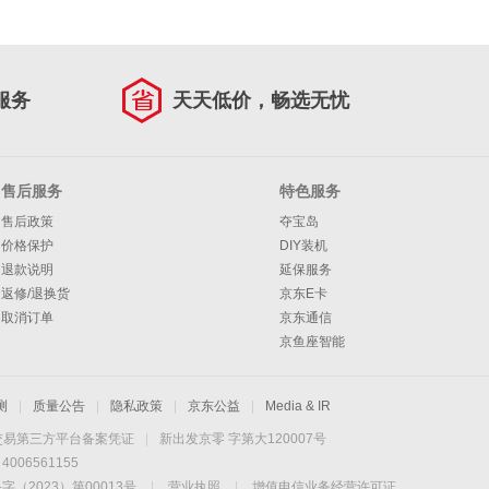
服务
天天低价，畅选无忧
售后服务
特色服务
售后政策
夺宝岛
价格保护
DIY装机
退款说明
延保服务
返修/退换货
京东E卡
取消订单
京东通信
京鱼座智能
测
|
质量公告
|
隐私政策
|
京东公益
|
Media & IR
交易第三方平台备案凭证
|
新出发京零 字第大120007号
06561155
2023）第00013号
|
营业执照
|
增值电信业务经营许可证