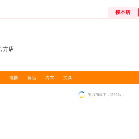
官方店
电器
食品
内衣
文具
努力加载中，请稍后...