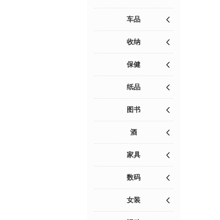
车品
收纳
保健
纸品
图书
酒
家具
数码
女装