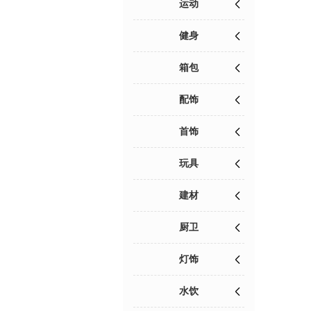
运动
健身
箱包
配饰
首饰
玩具
建材
厨卫
灯饰
水饮