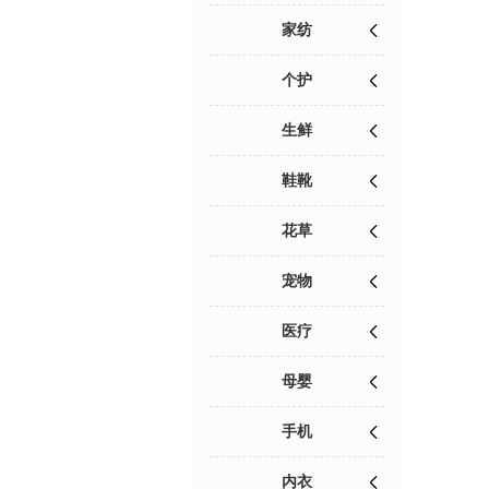
家纺
个护
生鲜
鞋靴
花草
宠物
医疗
母婴
手机
内衣