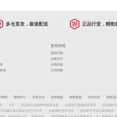
多仓直发，极速配送
正品行货，精致
支付方式
货到付款
在线支付
询
分期付款
标准
公司转账
家帮助
|
营销中心
|
手机京东
|
友情链接
|
销售联盟
|
京东社区
|
风险监
4号
|
ICP
|
药品医疗器械网络服务备案
|
自营医疗器械经营资质
|
药品网络
可证编号新出网证(京)字150号
|
出版物经营许可证
|
违法和不良信息举报电话：40
线：4006067733
经营证照
|
医疗器械第三方平台备案凭证（京）网械平台备字（