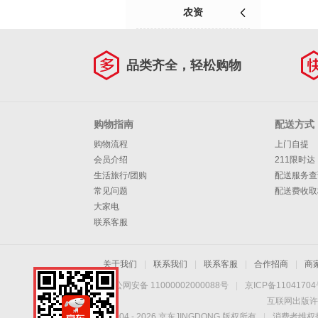
农资
品类齐全，轻松购物
购物指南
配送方式
购物流程
上门自提
会员介绍
211限时达
生活旅行/团购
配送服务查
常见问题
配送费收取
大家电
联系客服
关于我们
|
联系我们
|
联系客服
|
合作招商
|
商
京公网安备 11000002000088号
|
京ICP备1104170
互联网出版许
Copyright © 2004 -
2026
京东JINGDONG 版权所有
|
消费者维权热