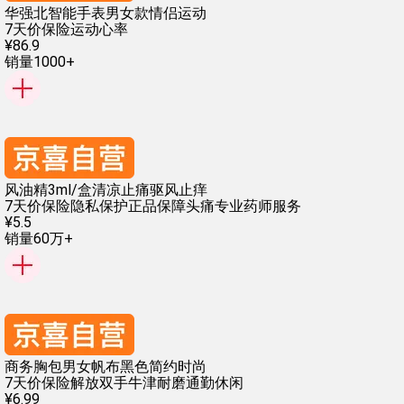
华强北智能手表男女款情侣运动
7天价保险
运动心率
¥
86
.
9
销量1000+
风油精3ml/盒清凉止痛驱风止痒
7天价保险
隐私保护
正品保障
头痛
专业药师服务
¥
5
.
5
销量60万+
商务胸包男女帆布黑色简约时尚
7天价保险
解放双手
牛津耐磨
通勤休闲
¥
6
.
99