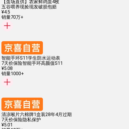
【蛋场直供】农家鲜鸡蛋4枚
五谷喂养
现捡现发
破损包赔
¥
4
.
5
销量70万+
智能手环S11学生防水运动表
7天价保险
智能手环
高颜值
S11
¥
5
.
08
销量1000+
清凉喉片六棉牌1盒装28年4月过期
7天价保险
隐私保护
¥
5
.
01