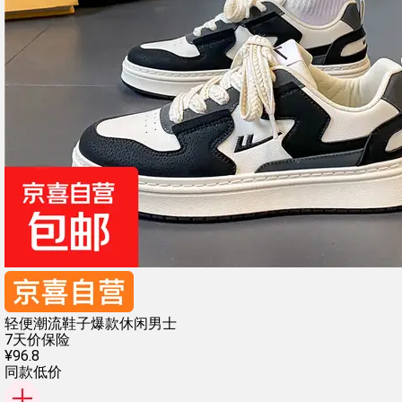
轻便潮流鞋子爆款休闲男士
7天价保险
¥
96
.
8
同款低价