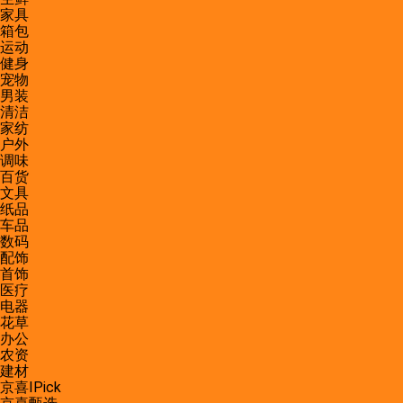
家具
箱包
运动
健身
宠物
男装
清洁
家纺
户外
调味
百货
文具
纸品
车品
数码
配饰
首饰
医疗
电器
花草
办公
农资
建材
京喜IPick