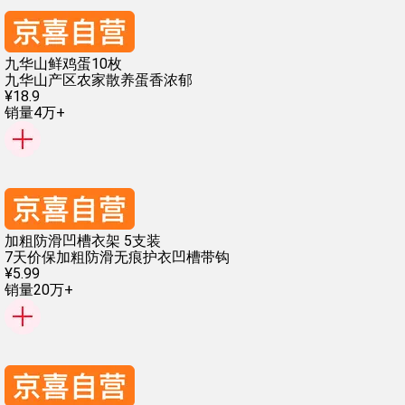
九华山鲜鸡蛋10枚
九华山产区
农家散养
蛋香浓郁
¥
18
.
9
销量4万+
加粗防滑凹槽衣架 5支装
7天价保
加粗防滑
无痕护衣
凹槽带钩
¥
5
.
99
销量20万+