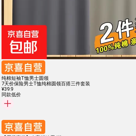
纯棉短袖T恤男士圆领
7天价保险
男士T恤纯棉
圆领百搭
三件套装
¥
39
.
9
同款低价