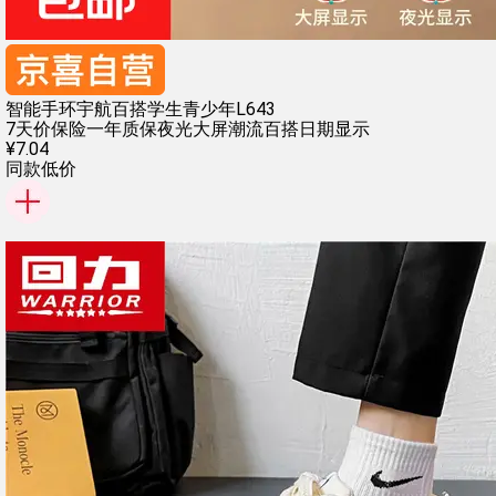
智能手环宇航百搭学生青少年L643
7天价保险
一年质保
夜光大屏
潮流百搭
日期显示
¥
7
.
04
同款低价