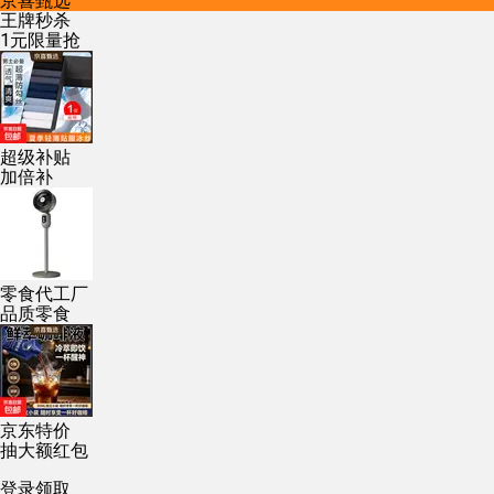
京喜甄选
王牌秒杀
1元限量抢
超级补贴
加倍补
零食代工厂
品质零食
京东特价
抽大额红包
登录领取