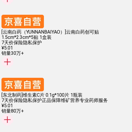
[云南白药（YUNNANBAIYAO）]云南白药创可贴
1.5cm*2.3cm*5贴 1盒装
7天价保险
隐私保护
¥
5
.
01
销量30万+
[东北制药]维生素C片 0.1g*100片 1瓶装
7天价保险
隐私保护
正品保障
维矿营养
专业药师服务
¥
5
.
01
销量80万+