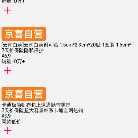
销量10万+
[云南白药]云南白药创可贴 1.5cm*2.3cm*20贴 1盒装 1.5cm*
7天价保险
隐私保护
¥
6
.
9
销量10万+
卡通极简帆布包上课通勤带飘带
7天价保险
超大容量
韩系卡通
全网热销
¥
3
.
9
同款低价