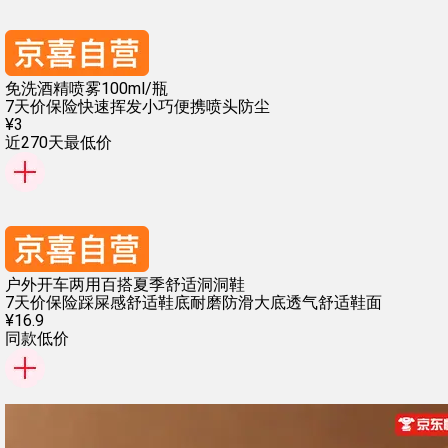
免洗酒精喷雾100ml/瓶
7天价保险
快速挥发
小巧便携
喷头防尘
¥
3
近270天最低价
户外开车两用百搭夏季舒适洞洞鞋
7天价保险
踩屎感舒适鞋底
耐磨防滑大底
透气舒适鞋面
¥
16
.
9
同款低价