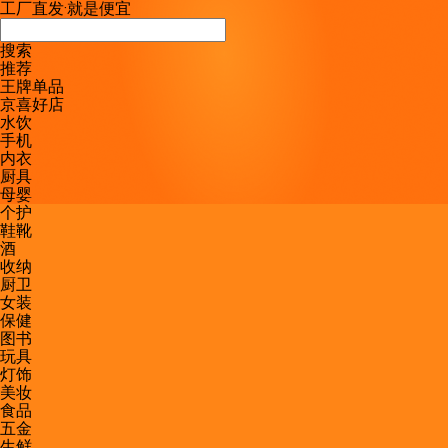
工厂直发
·
就是便宜
搜索
推荐
王牌单品
京喜好店
水饮
手机
内衣
厨具
母婴
个护
鞋靴
酒
收纳
厨卫
女装
保健
图书
玩具
灯饰
美妆
食品
五金
生鲜