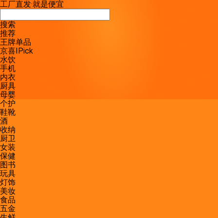
工厂直发
·
就是便宜
搜索
推荐
王牌单品
京喜IPick
水饮
手机
内衣
厨具
母婴
个护
鞋靴
酒
收纳
厨卫
女装
保健
图书
玩具
灯饰
美妆
食品
五金
生鲜