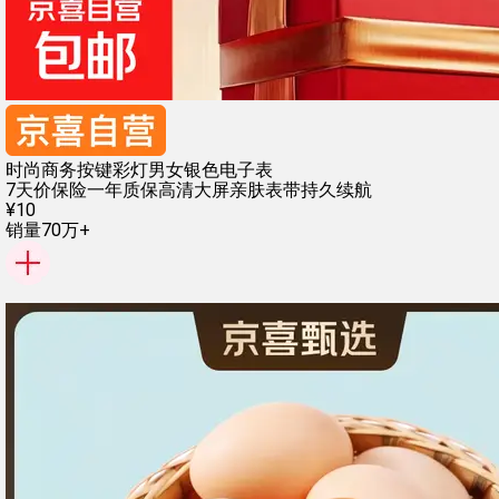
时尚商务按键彩灯男女银色电子表
7天价保险
一年质保
高清大屏
亲肤表带
持久续航
¥
10
销量70万+