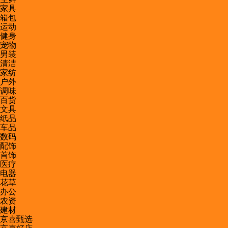
家具
箱包
运动
健身
宠物
男装
清洁
家纺
户外
调味
百货
文具
纸品
车品
数码
配饰
首饰
医疗
电器
花草
办公
农资
建材
京喜甄选