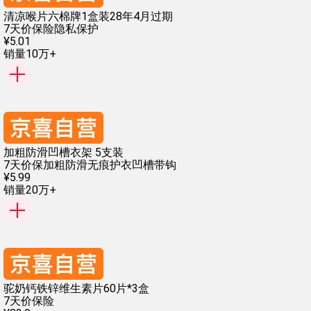
清凉喉片六棉牌1盒装28年4月过期
7天价保险
隐私保护
¥
5
.
01
销量10万+
加粗防滑凹槽衣架 5支装
7天价保
加粗防滑
无痕护衣
凹槽带钩
¥
5
.
99
销量20万+
驼奶钙铁锌维生素片60片*3盒
7天价保险