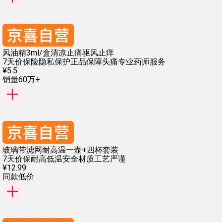
风油精3ml/盒清凉止痛驱风止痒
7天价保险
隐私保护
正品保障
头痛
专业药师服务
¥
5
.
5
销量60万+
玻璃带滤网耐高温一壶+四杯套装
7天价保
耐高低温
安全材质
工艺严谨
¥
12
.
99
同款低价