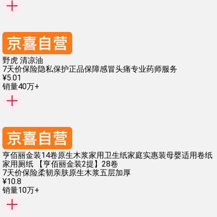
野虎 清凉油
7天价保险
隐私保护
正品保障
感冒头痛
专业药师服务
¥
5
.
01
销量40万+
亨佰丽金装14卷原生木浆家用卫生纸家庭实惠装母婴适用卷纸
家用厕纸 【亨佰丽金装2提】28卷
7天价保险
柔韧亲肤
原生木浆
五层加厚
¥
10
.
8
销量10万+