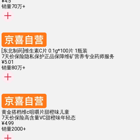
¥
4
.
5
销量70万+
[东北制药]维生素C片 0.1g*100片 1瓶装
7天价保险
隐私保护
正品保障
维矿营养
专业药师服务
¥
5
.
01
销量80万+
黄金搭档维c咀嚼片甜橙味儿童
7天价保险
高含量VC
甜橙味
年轻态
¥
4
.
99
销量2000+