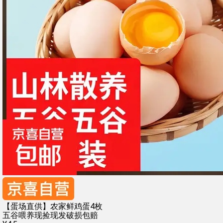
【蛋场直供】农家鲜鸡蛋4枚
五谷喂养
现捡现发
破损包赔