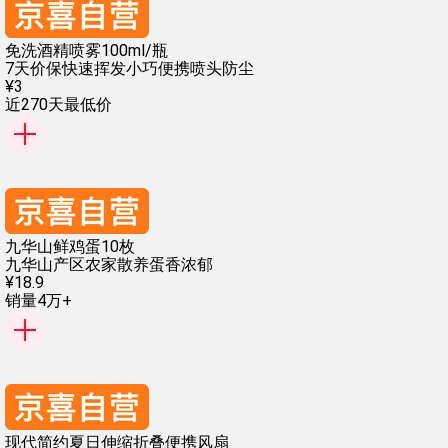
免洗酒精喷雾100ml/瓶
7天价保
快速挥发
小巧便携
喷头防尘
¥
3
近270天最低价
九华山鲜鸡蛋10枚
九华山产区
农家散养
蛋香浓郁
¥
18
.
9
销量4万+
现代简约夏日伸缩折叠便携风扇