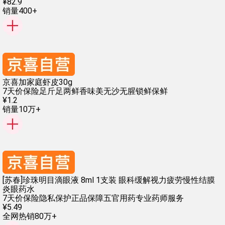
¥
82
.
9
销量400+
京喜加家庭虾皮30g
7天价保险
足斤足两
鲜香味美
无沙无腥
锁鲜保鲜
¥
1
.
2
销量10万+
[苏春]珍珠明目滴眼液 8ml 1支装 眼科缓解视力疲劳慢性结膜
炎眼药水
7天价保险
隐私保护
正品保障
五官用药
专业药师服务
¥
5
.
49
全网热销80万+