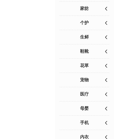
家纺
个护
生鲜
鞋靴
花草
宠物
医疗
母婴
手机
内衣