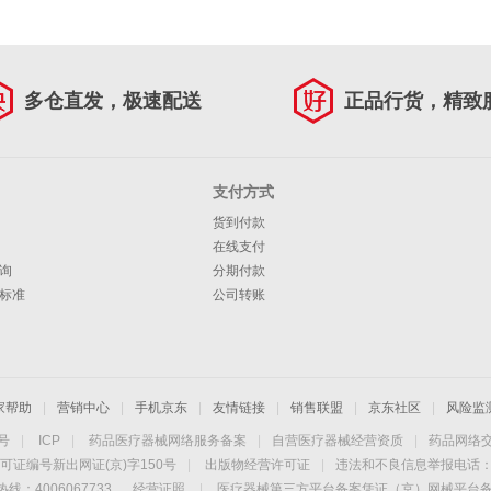
多仓直发，极速配送
正品行货，精致
支付方式
货到付款
在线支付
询
分期付款
标准
公司转账
家帮助
|
营销中心
|
手机京东
|
友情链接
|
销售联盟
|
京东社区
|
风险监
4号
|
ICP
|
药品医疗器械网络服务备案
|
自营医疗器械经营资质
|
药品网络
可证编号新出网证(京)字150号
|
出版物经营许可证
|
违法和不良信息举报电话：40
线：4006067733
经营证照
|
医疗器械第三方平台备案凭证（京）网械平台备字（