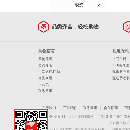
农资
品类齐全，轻松购物
购物指南
配送方式
购物流程
上门自提
会员介绍
211限时达
生活旅行/团购
配送服务查
常见问题
配送费收取
大家电
联系客服
关于我们
|
联系我们
|
联系客服
|
合作招商
|
商
京公网安备 11000002000088号
|
京ICP备1104170
互联网出版许
Copyright © 2004 -
2026
京东JINGDONG 版权所有
|
消费者维权热