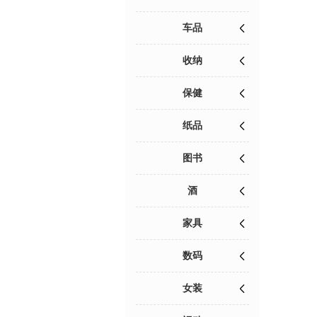
车品
收纳
保健
纸品
图书
酒
家具
数码
女装