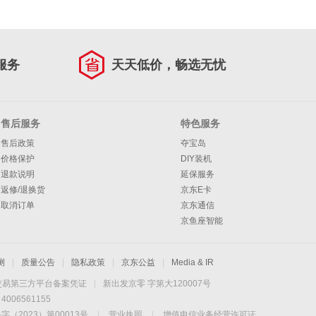
服务
天天低价，畅选无忧
售后服务
特色服务
售后政策
夺宝岛
价格保护
DIY装机
退款说明
延保服务
返修/退换货
京东E卡
取消订单
京东通信
京鱼座智能
测
|
质量公告
|
隐私政策
|
京东公益
|
Media & IR
交易第三方平台备案凭证
|
新出发京零 字第大120007号
06561155
2023）第00013号
|
营业执照
|
增值电信业务经营许可证