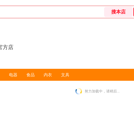
官方店
电器
食品
内衣
文具
努力加载中，请稍后...