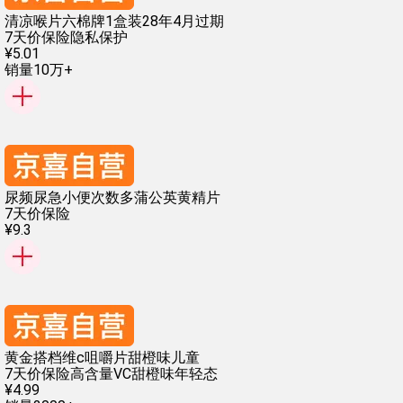
清凉喉片六棉牌1盒装28年4月过期
7天价保险
隐私保护
¥
5
.
01
销量10万+
尿频尿急小便次数多蒲公英黄精片
7天价保险
¥
9
.
3
黄金搭档维c咀嚼片甜橙味儿童
7天价保险
高含量VC
甜橙味
年轻态
¥
4
.
99