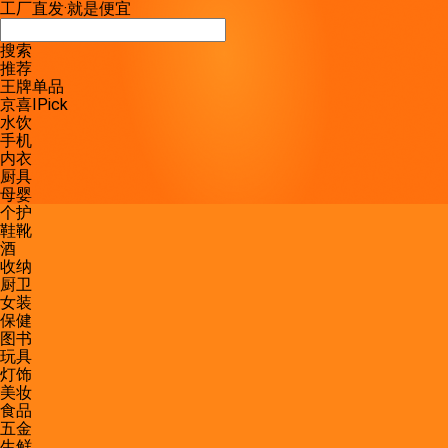
工厂直发
·
就是便宜
搜索
推荐
王牌单品
京喜IPick
水饮
手机
内衣
厨具
母婴
个护
鞋靴
酒
收纳
厨卫
女装
保健
图书
玩具
灯饰
美妆
食品
五金
生鲜