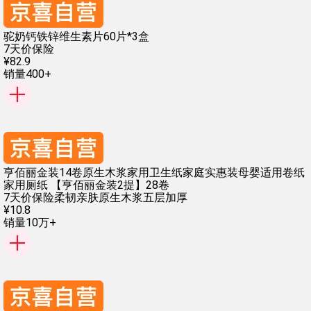
驼奶钙铁锌维生素片60片*3盒
7天价保险
¥
82
.
9
销量400+
亨佰丽金装14卷原生木浆家用卫生纸家庭实惠装母婴适用卷纸
家用厕纸 【亨佰丽金装2提】28卷
7天价保险
柔韧亲肤
原生木浆
五层加厚
¥
10
.
8
销量10万+