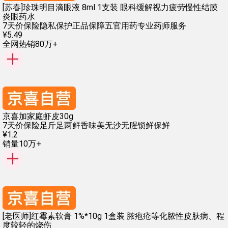
[苏春]珍珠明目滴眼液 8ml 1支装 眼科缓解视力疲劳慢性结膜
炎眼药水
7天价保险
隐私保护
正品保障
五官用药
专业药师服务
¥
5
.
49
全网热销80万+
京喜加家庭虾皮30g
7天价保险
足斤足两
鲜香味美
无沙无腥
锁鲜保鲜
¥
1
.
2
销量10万+
[老医师]红霉素软膏 1%*10g 1盒装 脓疱疮等化脓性皮肤病、程
度较轻的烧伤