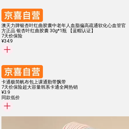
澳天力牌银杏叶红曲胶囊中老年人血脂偏高疏通软化心血管官
方正品 银杏叶红曲胶囊 30g*1瓶 【蓝帽认证】
7天价保险
¥
34
.
9
卡通极简帆布包上课通勤带飘带
7天价保险
超大容量
韩系卡通
全网热销
¥
3
.
9
同款低价