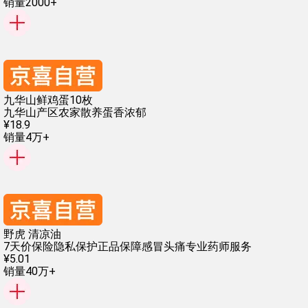
销量2000+
九华山鲜鸡蛋10枚
九华山产区
农家散养
蛋香浓郁
¥
18
.
9
销量4万+
野虎 清凉油
7天价保险
隐私保护
正品保障
感冒头痛
专业药师服务
¥
5
.
01
销量40万+