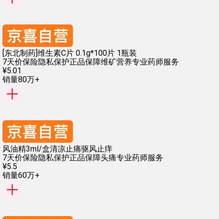
[东北制药]维生素C片 0.1g*100片 1瓶装
7天价保险
隐私保护
正品保障
维矿营养
专业药师服务
¥
5
.
01
销量80万+
风油精3ml/盒清凉止痛驱风止痒
7天价保险
隐私保护
正品保障
头痛
专业药师服务
¥
5
.
5
销量60万+