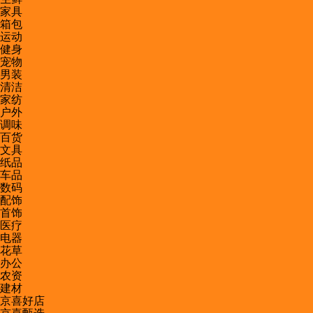
家具
箱包
运动
健身
宠物
男装
清洁
家纺
户外
调味
百货
文具
纸品
车品
数码
配饰
首饰
医疗
电器
花草
办公
农资
建材
京喜好店