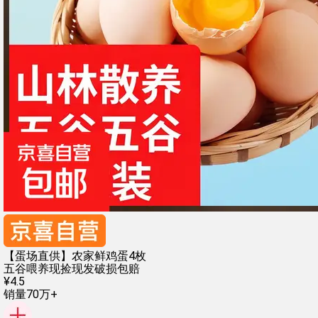
【蛋场直供】农家鲜鸡蛋4枚
五谷喂养
现捡现发
破损包赔
¥
4
.
5
销量70万+