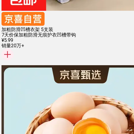
加粗防滑凹槽衣架 5支装
7天价保
加粗防滑
无痕护衣
凹槽带钩
¥
5
.
99
销量20万+