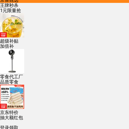
京喜甄选
王牌秒杀
1元限量抢
超级补贴
加倍补
零食代工厂
品质零食
京东特价
抽大额红包
登录领取