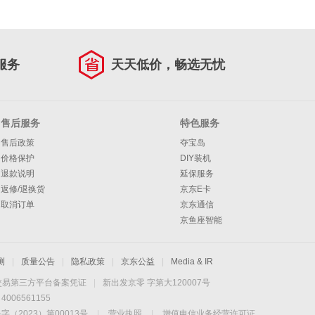
服务
天天低价，畅选无忧
售后服务
特色服务
售后政策
夺宝岛
价格保护
DIY装机
退款说明
延保服务
返修/退换货
京东E卡
取消订单
京东通信
京鱼座智能
测
|
质量公告
|
隐私政策
|
京东公益
|
Media & IR
交易第三方平台备案凭证
|
新出发京零 字第大120007号
06561155
2023）第00013号
|
营业执照
|
增值电信业务经营许可证