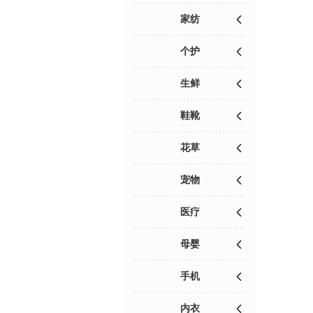
家纺
个护
生鲜
鞋靴
花草
宠物
医疗
母婴
手机
内衣