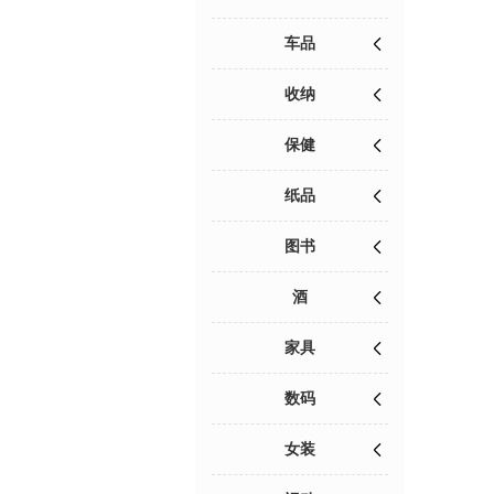
车品
收纳
保健
纸品
图书
酒
家具
数码
女装