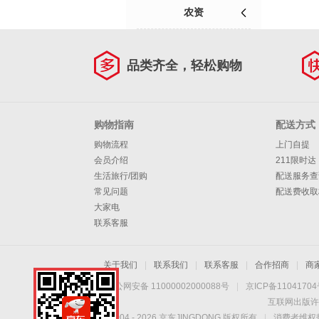
农资
品类齐全，轻松购物
购物指南
配送方式
购物流程
上门自提
会员介绍
211限时达
生活旅行/团购
配送服务查
常见问题
配送费收取
大家电
联系客服
关于我们
|
联系我们
|
联系客服
|
合作招商
|
商
京公网安备 11000002000088号
|
京ICP备1104170
互联网出版许
Copyright © 2004 -
2026
京东JINGDONG 版权所有
|
消费者维权热