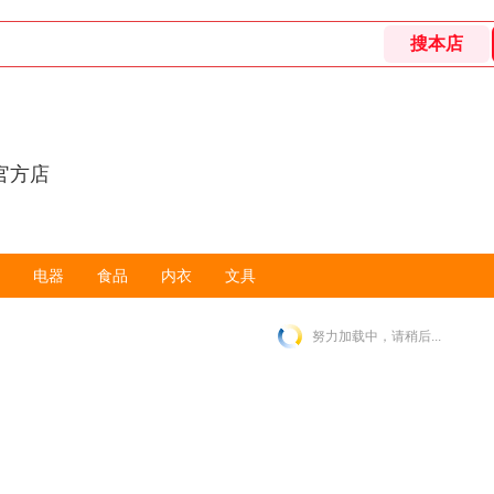
官方店
电器
食品
内衣
文具
努力加载中，请稍后...