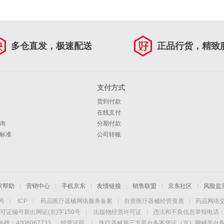
多仓直发，极速配送
正品行货，精致
支付方式
货到付款
在线支付
询
分期付款
标准
公司转账
家帮助
|
营销中心
|
手机京东
|
友情链接
|
销售联盟
|
京东社区
|
风险监
4号
|
ICP
|
药品医疗器械网络服务备案
|
自营医疗器械经营资质
|
药品网络
可证编号新出网证(京)字150号
|
出版物经营许可证
|
违法和不良信息举报电话：40
线：4006067733
经营证照
|
医疗器械第三方平台备案凭证（京）网械平台备字（