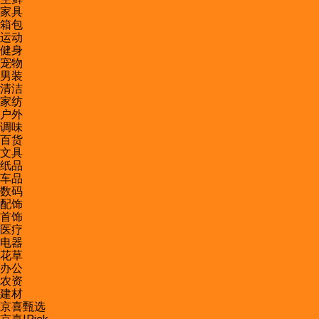
家具
箱包
运动
健身
宠物
男装
清洁
家纺
户外
调味
百货
文具
纸品
车品
数码
配饰
首饰
医疗
电器
花草
办公
农资
建材
京喜甄选