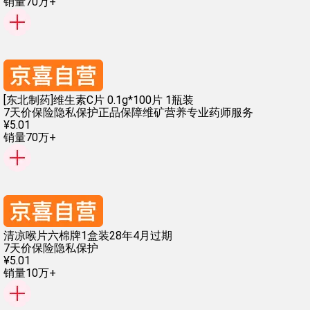
销量70万+
[东北制药]维生素C片 0.1g*100片 1瓶装
7天价保险
隐私保护
正品保障
维矿营养
专业药师服务
¥
5
.
01
销量70万+
清凉喉片六棉牌1盒装28年4月过期
7天价保险
隐私保护
¥
5
.
01
销量10万+