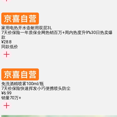
家用电热开水壶耐用双层3L
7天价保险
一年质保
全网热销百万+
周内热度升9%
30日热卖爆
款
¥
28
.
8
同款低价
免洗酒精喷雾100ml/瓶
7天价保险
快速挥发
小巧便携
喷头防尘
¥
6
.
99
销量70万+