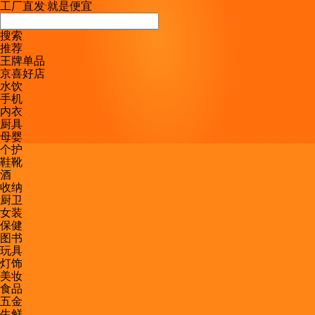
工厂直发
·
就是便宜
搜索
推荐
王牌单品
京喜好店
水饮
手机
内衣
厨具
母婴
个护
鞋靴
酒
收纳
厨卫
女装
保健
图书
玩具
灯饰
美妆
食品
五金
生鲜