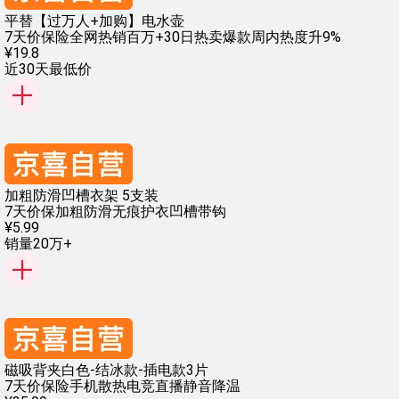
平替【过万人+加购】电水壶
7天价保险
全网热销百万+
30日热卖爆款
周内热度升9%
¥
19
.
8
近30天最低价
加粗防滑凹槽衣架 5支装
7天价保
加粗防滑
无痕护衣
凹槽带钩
¥
5
.
99
销量20万+
磁吸背夹白色-结冰款-插电款3片
7天价保险
手机散热
电竞直播
静音降温