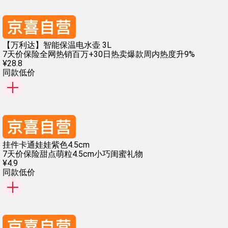
【万利达】智能保温电水壶 3L
7天价保险
全网热销百万+
30日热卖爆款
周内热度升9%
¥
28
.
8
同款低价
挂件卡通娃娃紫色4.5cm
7天价保险
甜点萌粒
4.5cm小巧
闺蜜礼物
¥
4
.
9
同款低价