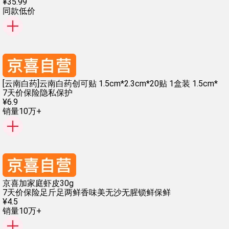
¥
35
.
99
同款低价
[云南白药]云南白药创可贴 1.5cm*2.3cm*20贴 1盒装 1.5cm*
7天价保险
隐私保护
¥
6
.
9
销量10万+
京喜加家庭虾皮30g
7天价保险
足斤足两
鲜香味美
无沙无腥
锁鲜保鲜
¥
4
.
5
销量10万+