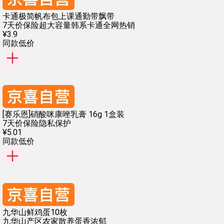
卡通极简帆布包上课通勤带飘带
7天价保险
超大容量
韩系卡通
全网热销
¥
3
.
9
同款低价
[赛乐恩]硝酸咪康唑乳膏 16g 1盒装
7天价保险
隐私保护
¥
5
.
01
同款低价
九华山鲜鸡蛋10枚
九华山产区
农家散养
蛋香浓郁