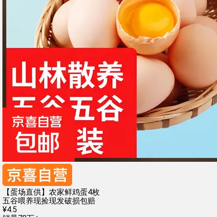
【蛋场直供】农家鲜鸡蛋4枚
五谷喂养
现捡现发
破损包赔
¥
4
.
5