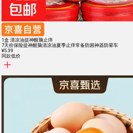
1盒 清凉油提神醒脑止痒
7天价保险
提神醒脑清凉油
夏季止痒常备
防困神器防晕车
¥
5
.
39
同款低价