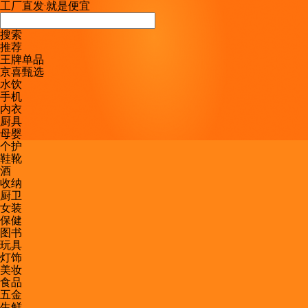
工厂直发
·
就是便宜
搜索
推荐
王牌单品
京喜甄选
水饮
手机
内衣
厨具
母婴
个护
鞋靴
酒
收纳
厨卫
女装
保健
图书
玩具
灯饰
美妆
食品
五金
生鲜