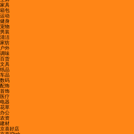
家具
箱包
运动
健身
宠物
男装
清洁
家纺
户外
调味
百货
文具
纸品
车品
数码
配饰
首饰
医疗
电器
花草
办公
农资
建材
京喜好店