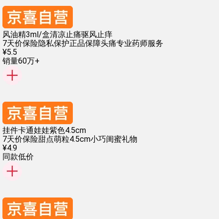
风油精3ml/盒清凉止痛驱风止痒
7天价保险
隐私保护
正品保障
头痛
专业药师服务
¥
5
.
5
销量60万+
挂件卡通娃娃紫色4.5cm
7天价保险
甜点萌粒
4.5cm小巧
闺蜜礼物
¥
4
.
9
同款低价