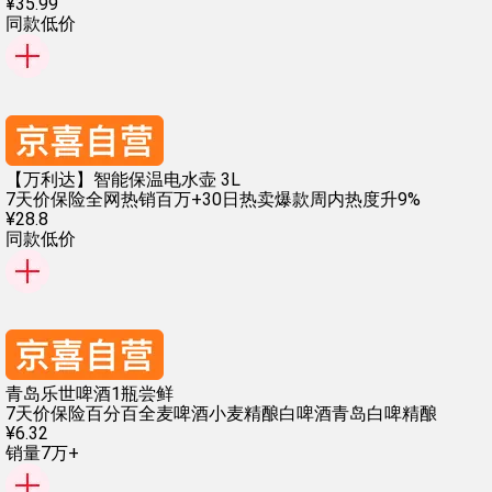
¥
35
.
99
同款低价
【万利达】智能保温电水壶 3L
7天价保险
全网热销百万+
30日热卖爆款
周内热度升9%
¥
28
.
8
同款低价
青岛乐世啤酒1瓶尝鲜
7天价保险
百分百全麦啤酒
小麦精酿白啤酒
青岛白啤精酿
¥
6
.
32
销量7万+