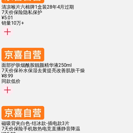
清凉喉片六棉牌1盒装28年4月过期
7天价保险
隐私保护
¥
5
.
01
销量10万+
面部护肤烟酰胺靓颜精华液250ml
7天价保
补水保湿
去黄提亮
改善肌肤干燥
¥
8
.
99
同款低价
磁吸背夹白色-结冰款-插电款3片
7天价保险
手机散热
电竞直播
静音降温