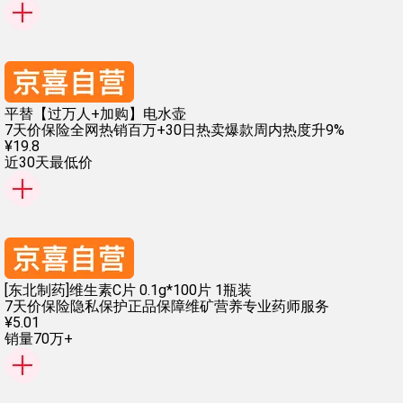
平替【过万人+加购】电水壶
7天价保险
全网热销百万+
30日热卖爆款
周内热度升9%
¥
19
.
8
近30天最低价
[东北制药]维生素C片 0.1g*100片 1瓶装
7天价保险
隐私保护
正品保障
维矿营养
专业药师服务
¥
5
.
01
销量70万+