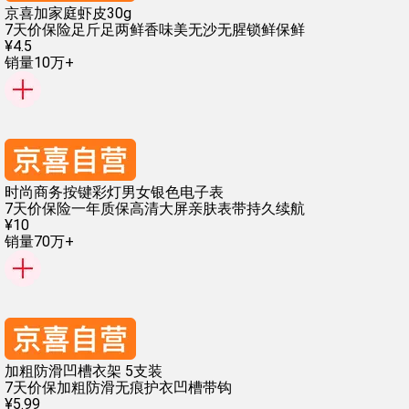
京喜加家庭虾皮30g
7天价保险
足斤足两
鲜香味美
无沙无腥
锁鲜保鲜
¥
4
.
5
销量10万+
时尚商务按键彩灯男女银色电子表
7天价保险
一年质保
高清大屏
亲肤表带
持久续航
¥
10
销量70万+
加粗防滑凹槽衣架 5支装
7天价保
加粗防滑
无痕护衣
凹槽带钩
¥
5
.
99