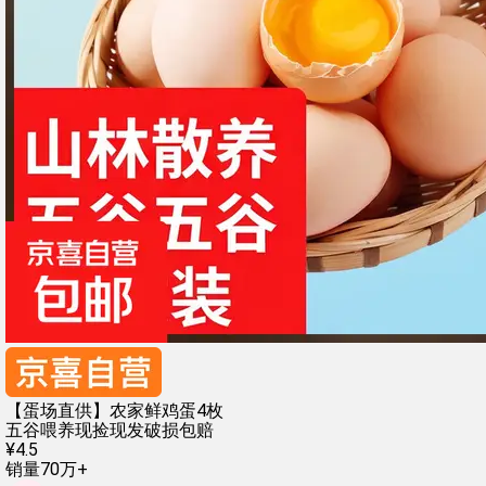
【蛋场直供】农家鲜鸡蛋4枚
五谷喂养
现捡现发
破损包赔
¥
4
.
5
销量70万+