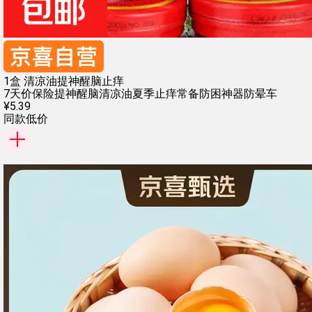
1盒 清凉油提神醒脑止痒
7天价保险
提神醒脑清凉油
夏季止痒常备
防困神器防晕车
¥
5
.
39
同款低价