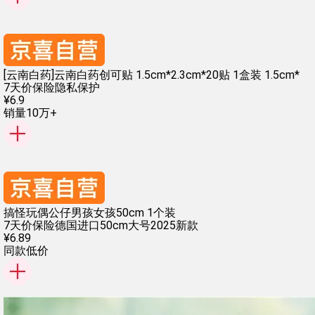
[云南白药]云南白药创可贴 1.5cm*2.3cm*20贴 1盒装 1.5cm*
7天价保险
隐私保护
¥
6
.
9
销量10万+
搞怪玩偶公仔男孩女孩50cm 1个装
7天价保险
德国进口
50cm大号
2025新款
¥
6
.
89
同款低价