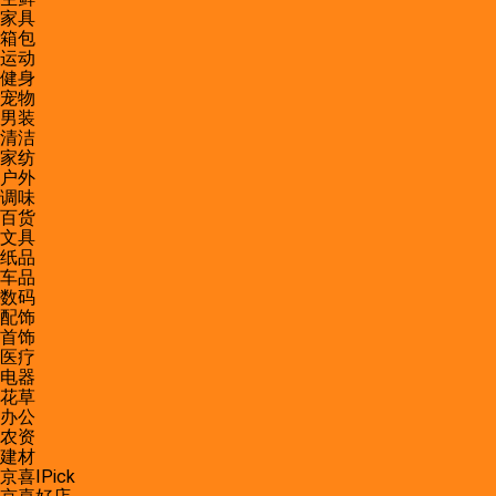
家具
箱包
运动
健身
宠物
男装
清洁
家纺
户外
调味
百货
文具
纸品
车品
数码
配饰
首饰
医疗
电器
花草
办公
农资
建材
京喜IPick