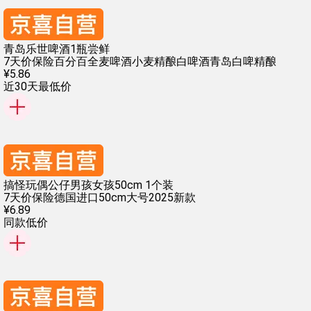
青岛乐世啤酒1瓶尝鲜
7天价保险
百分百全麦啤酒
小麦精酿白啤酒
青岛白啤精酿
¥
5
.
86
近30天最低价
搞怪玩偶公仔男孩女孩50cm 1个装
7天价保险
德国进口
50cm大号
2025新款
¥
6
.
89
同款低价