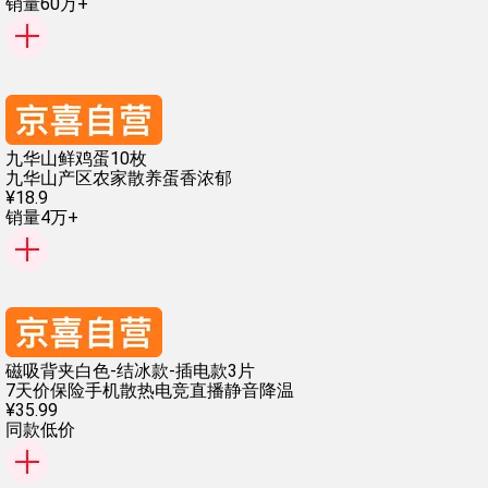
销量60万+
九华山鲜鸡蛋10枚
九华山产区
农家散养
蛋香浓郁
¥
18
.
9
销量4万+
磁吸背夹白色-结冰款-插电款3片
7天价保险
手机散热
电竞直播
静音降温
¥
35
.
99
同款低价