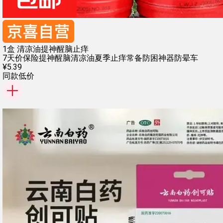
1盒 清凉油提神醒脑止痒
7天价保险
提神醒脑清凉油
夏季止痒常备
防困神器防晕车
¥
5
.
39
同款低价