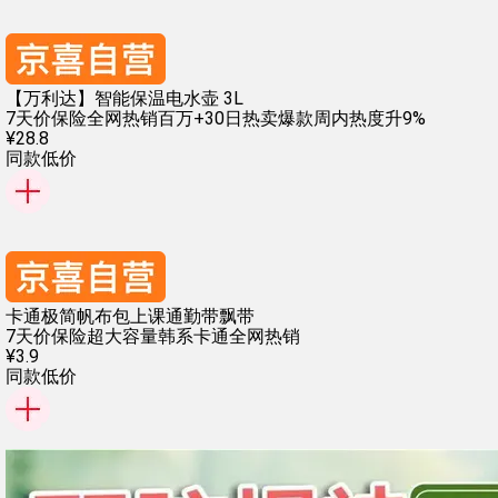
【万利达】智能保温电水壶 3L
7天价保险
全网热销百万+
30日热卖爆款
周内热度升9%
¥
28
.
8
同款低价
卡通极简帆布包上课通勤带飘带
7天价保险
超大容量
韩系卡通
全网热销
¥
3
.
9
同款低价