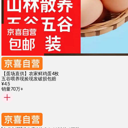
【蛋场直供】农家鲜鸡蛋4枚
五谷喂养
现捡现发
破损包赔
¥
4
.
5
销量70万+