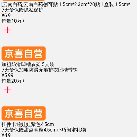
[云南白药]云南白药创可贴 1.5cm*2.3cm*20贴 1盒装 1.5cm*
7天价保险
隐私保护
¥
6
.
9
销量10万+
加粗防滑凹槽衣架 5支装
7天价保
加粗防滑
无痕护衣
凹槽带钩
¥
5
.
99
销量20万+
挂件卡通娃娃紫色4.5cm
7天价保险
甜点萌粒
4.5cm小巧
闺蜜礼物
¥
4
.
9