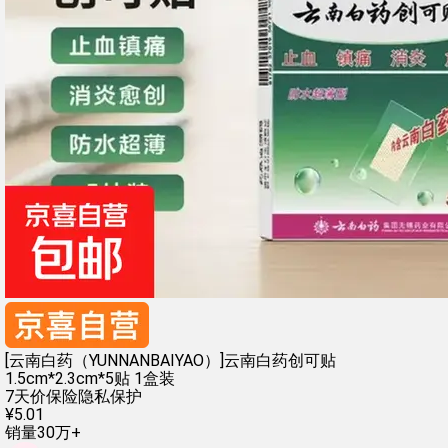
[云南白药（YUNNANBAIYAO）]云南白药创可贴
1.5cm*2.3cm*5贴 1盒装
7天价保险
隐私保护
¥
5
.
01
销量30万+