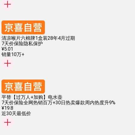
清凉喉片六棉牌1盒装28年4月过期
7天价保险
隐私保护
¥
5
.
01
销量10万+
平替【过万人+加购】电水壶
7天价保险
全网热销百万+
30日热卖爆款
周内热度升9%
¥
19
.
8
近30天最低价