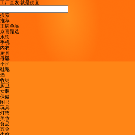
工厂直发
·
就是便宜
搜索
推荐
王牌单品
京喜甄选
水饮
手机
内衣
厨具
母婴
个护
鞋靴
酒
收纳
厨卫
女装
保健
图书
玩具
灯饰
美妆
食品
五金
生鲜