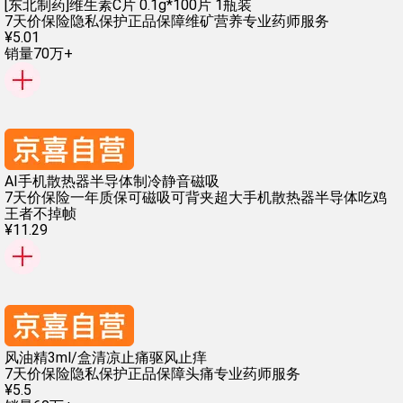
[东北制药]维生素C片 0.1g*100片 1瓶装
7天价保险
隐私保护
正品保障
维矿营养
专业药师服务
¥
5
.
01
销量70万+
AI手机散热器半导体制冷静音磁吸
7天价保险
一年质保
可磁吸可背夹超大
手机散热器半导体
吃鸡
王者不掉帧
¥
11
.
29
风油精3ml/盒清凉止痛驱风止痒
7天价保险
隐私保护
正品保障
头痛
专业药师服务
¥
5
.
5