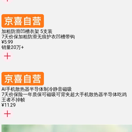
加粗防滑凹槽衣架 5支装
7天价保
加粗防滑
无痕护衣
凹槽带钩
¥
5
.
99
销量20万+
AI手机散热器半导体制冷静音磁吸
7天价保险
一年质保
可磁吸可背夹超大
手机散热器半导体
吃鸡
王者不掉帧
¥
11
.
29