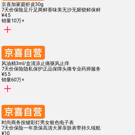
京喜加家庭虾皮30g
7天价保险
足斤足两
鲜香味美
无沙无腥
锁鲜保鲜
¥
4
.
5
销量10万+
风油精3ml/盒清凉止痛驱风止痒
7天价保险
隐私保护
正品保障
头痛
专业药师服务
¥
5
.
5
销量60万+
时尚商务按键彩灯男女银色电子表
7天价保险
一年质保
高清大屏
亲肤表带
持久续航
¥
10