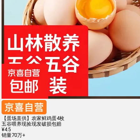
【蛋场直供】农家鲜鸡蛋4枚
五谷喂养
现捡现发
破损包赔
¥
4
.
5
销量70万+