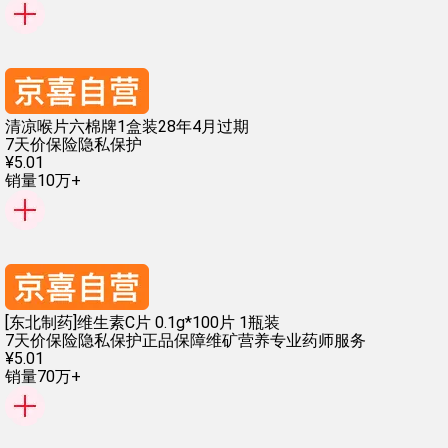
清凉喉片六棉牌1盒装28年4月过期
7天价保险
隐私保护
¥
5
.
01
销量10万+
[东北制药]维生素C片 0.1g*100片 1瓶装
7天价保险
隐私保护
正品保障
维矿营养
专业药师服务
¥
5
.
01
销量70万+