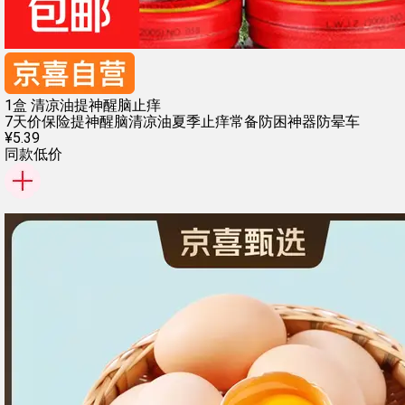
1盒 清凉油提神醒脑止痒
7天价保险
提神醒脑清凉油
夏季止痒常备
防困神器防晕车
¥
5
.
39
同款低价