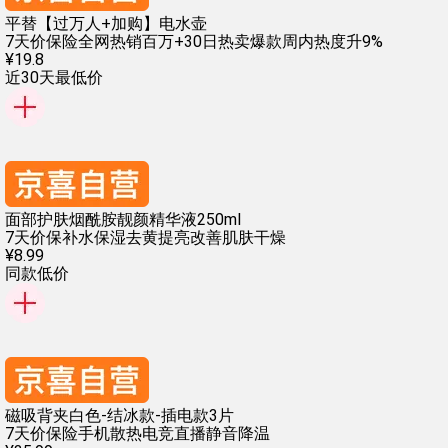
平替【过万人+加购】电水壶
7天价保险
全网热销百万+
30日热卖爆款
周内热度升9%
¥
19
.
8
近30天最低价
面部护肤烟酰胺靓颜精华液250ml
7天价保
补水保湿
去黄提亮
改善肌肤干燥
¥
8
.
99
同款低价
磁吸背夹白色-结冰款-插电款3片
7天价保险
手机散热
电竞直播
静音降温