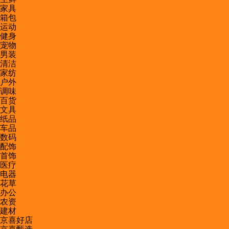
家具
箱包
运动
健身
宠物
男装
清洁
家纺
户外
调味
百货
文具
纸品
车品
数码
配饰
首饰
医疗
电器
花草
办公
农资
建材
京喜好店