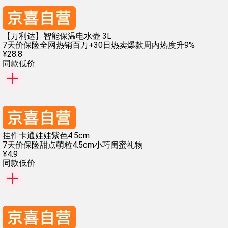
【万利达】智能保温电水壶 3L
7天价保险
全网热销百万+
30日热卖爆款
周内热度升9%
¥
28
.
8
同款低价
挂件卡通娃娃紫色4.5cm
7天价保险
甜点萌粒
4.5cm小巧
闺蜜礼物
¥
4
.
9
同款低价