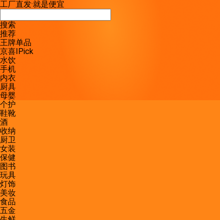
工厂直发
·
就是便宜
搜索
推荐
王牌单品
京喜IPick
水饮
手机
内衣
厨具
母婴
个护
鞋靴
酒
收纳
厨卫
女装
保健
图书
玩具
灯饰
美妆
食品
五金
生鲜