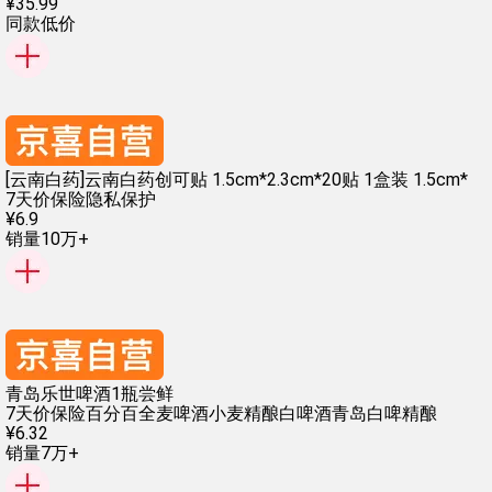
¥
35
.
99
同款低价
[云南白药]云南白药创可贴 1.5cm*2.3cm*20贴 1盒装 1.5cm*
7天价保险
隐私保护
¥
6
.
9
销量10万+
青岛乐世啤酒1瓶尝鲜
7天价保险
百分百全麦啤酒
小麦精酿白啤酒
青岛白啤精酿
¥
6
.
32
销量7万+