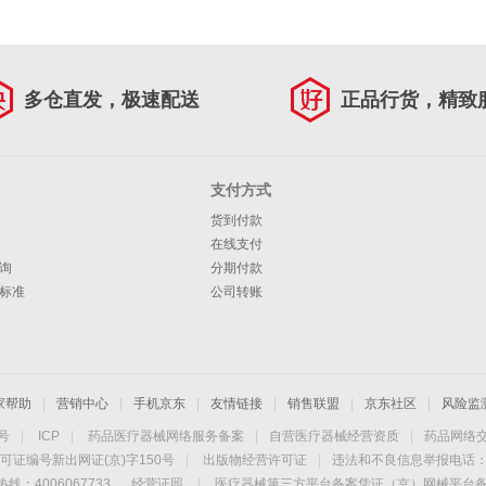
多仓直发，极速配送
正品行货，精致
支付方式
货到付款
在线支付
询
分期付款
标准
公司转账
家帮助
|
营销中心
|
手机京东
|
友情链接
|
销售联盟
|
京东社区
|
风险监
4号
|
ICP
|
药品医疗器械网络服务备案
|
自营医疗器械经营资质
|
药品网络
可证编号新出网证(京)字150号
|
出版物经营许可证
|
违法和不良信息举报电话：40
线：4006067733
经营证照
|
医疗器械第三方平台备案凭证（京）网械平台备字（