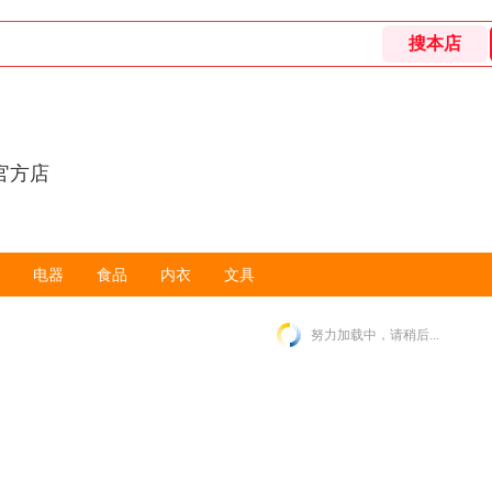
官方店
电器
食品
内衣
文具
努力加载中，请稍后...