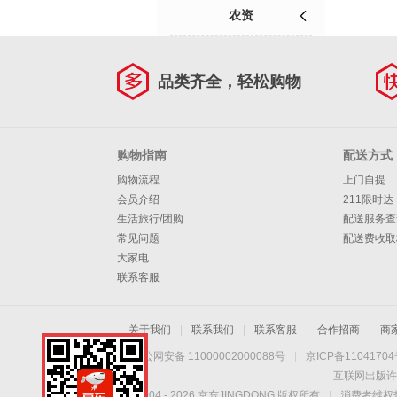
农资
品类齐全，轻松购物
购物指南
配送方式
购物流程
上门自提
会员介绍
211限时达
生活旅行/团购
配送服务查
常见问题
配送费收取
大家电
联系客服
关于我们
|
联系我们
|
联系客服
|
合作招商
|
商
京公网安备 11000002000088号
|
京ICP备1104170
互联网出版许
Copyright © 2004 -
2026
京东JINGDONG 版权所有
|
消费者维权热