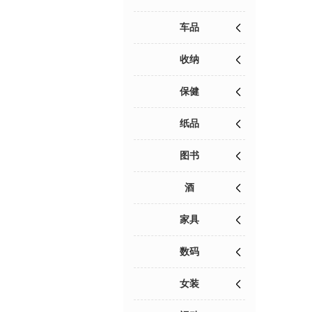
车品
收纳
保健
纸品
图书
酒
家具
数码
女装