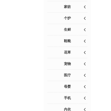
家纺
个护
生鲜
鞋靴
花草
宠物
医疗
母婴
手机
内衣