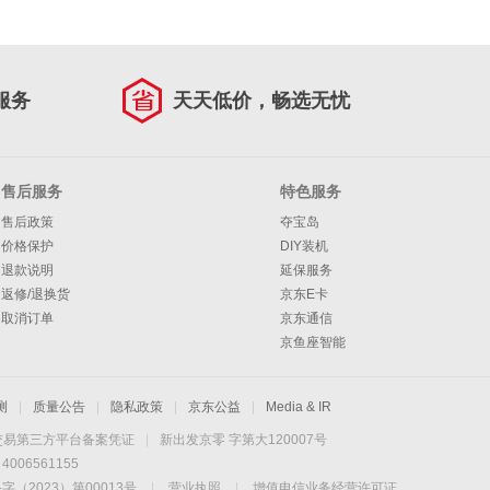
服务
天天低价，畅选无忧
售后服务
特色服务
售后政策
夺宝岛
价格保护
DIY装机
退款说明
延保服务
返修/退换货
京东E卡
取消订单
京东通信
京鱼座智能
测
|
质量公告
|
隐私政策
|
京东公益
|
Media & IR
交易第三方平台备案凭证
|
新出发京零 字第大120007号
06561155
2023）第00013号
|
营业执照
|
增值电信业务经营许可证