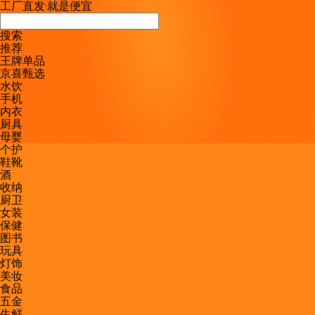
工厂直发
·
就是便宜
搜索
推荐
王牌单品
京喜甄选
水饮
手机
内衣
厨具
母婴
个护
鞋靴
酒
收纳
厨卫
女装
保健
图书
玩具
灯饰
美妆
食品
五金
生鲜