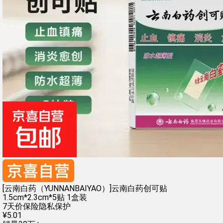
[云南白药（YUNNANBAIYAO）]云南白药创可贴
1.5cm*2.3cm*5贴 1盒装
7天价保险
隐私保护
¥
5
.
01