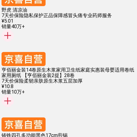
野虎 清凉油
7天价保险
隐私保护
正品保障
感冒头痛
专业药师服务
¥
5
.
01
销量40万+
亨佰丽金装14卷原生木浆家用卫生纸家庭实惠装母婴适用卷纸
家用厕纸 【亨佰丽金装2提】28卷
7天价保险
柔韧亲肤
原生木浆
五层加厚
¥
10
.
8
销量10万+
铸铁四孔多功能黑色17cm煎锅