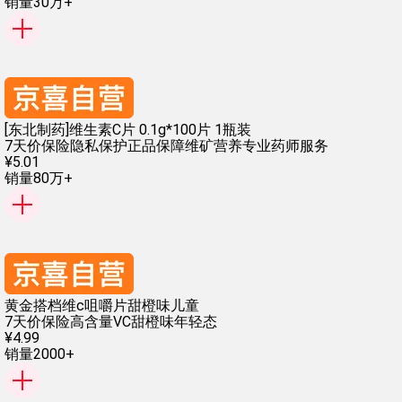
销量30万+
[东北制药]维生素C片 0.1g*100片 1瓶装
7天价保险
隐私保护
正品保障
维矿营养
专业药师服务
¥
5
.
01
销量80万+
黄金搭档维c咀嚼片甜橙味儿童
7天价保险
高含量VC
甜橙味
年轻态
¥
4
.
99
销量2000+