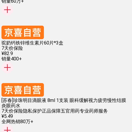
销量60万+
驼奶钙铁锌维生素片60片*3盒
7天价保险
¥
82
.
9
销量400+
[苏春]珍珠明目滴眼液 8ml 1支装 眼科缓解视力疲劳慢性结膜
炎眼药水
7天价保险
隐私保护
正品保障
五官用药
专业药师服务
¥
5
.
49
全网热销80万+