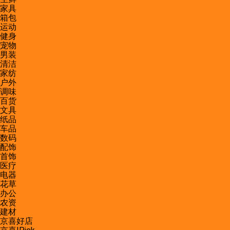
家具
箱包
运动
健身
宠物
男装
清洁
家纺
户外
调味
百货
文具
纸品
车品
数码
配饰
首饰
医疗
电器
花草
办公
农资
建材
京喜好店