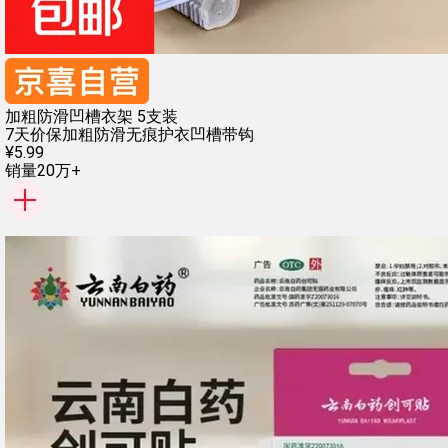
加粗防滑凹槽衣架 5支装
7天价保
加粗防滑
无痕护衣
凹槽带钩
¥
5
.
99
销量20万+