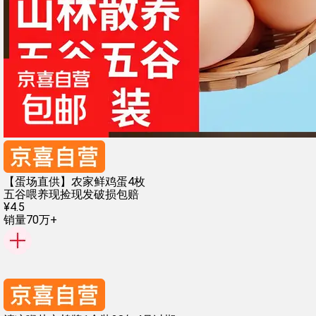
【蛋场直供】农家鲜鸡蛋4枚
五谷喂养
现捡现发
破损包赔
¥
4
.
5
销量70万+