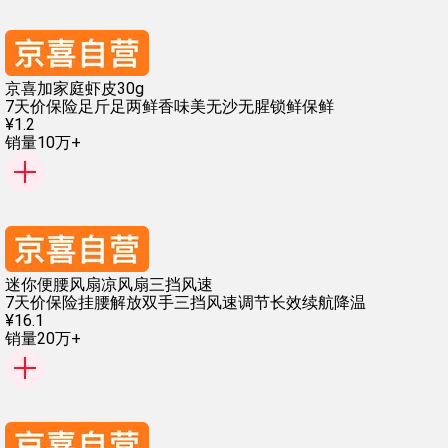
京喜加家庭虾皮30g
7天价保险
足斤足两
鲜香味美
无沙无腥
锁鲜保鲜
¥
1
.
2
销量10万+
迷你便腰风扇凉风扇三挡风速
7天价保险
挂腰解放双手
三挡风速调节
长效续航降温
¥
16
.
1
销量20万+