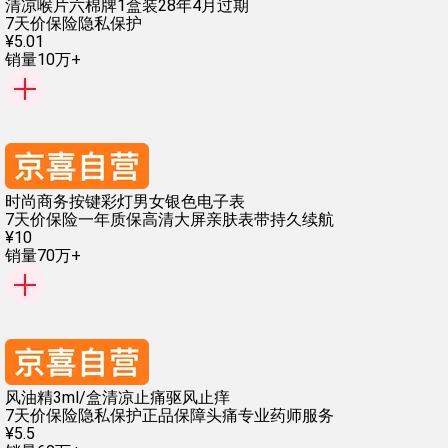
清凉喉片六棉牌1盒装28年4月过期
7天价保险
隐私保护
¥
5
.
01
销量10万+
时尚商务按键彩灯男女银色电子表
7天价保险
一年质保
高清大屏
亲肤表带
持久续航
¥
10
销量70万+
风油精3ml/盒清凉止痛驱风止痒
7天价保险
隐私保护
正品保障
头痛
专业药师服务
¥
5
.
5