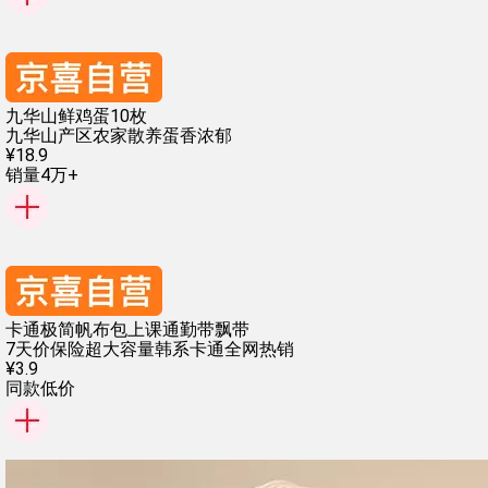
九华山鲜鸡蛋10枚
九华山产区
农家散养
蛋香浓郁
¥
18
.
9
销量4万+
卡通极简帆布包上课通勤带飘带
7天价保险
超大容量
韩系卡通
全网热销
¥
3
.
9
同款低价