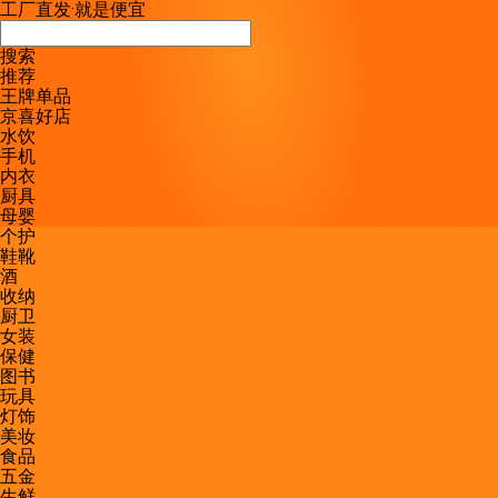
工厂直发
·
就是便宜
搜索
推荐
王牌单品
京喜好店
水饮
手机
内衣
厨具
母婴
个护
鞋靴
酒
收纳
厨卫
女装
保健
图书
玩具
灯饰
美妆
食品
五金
生鲜