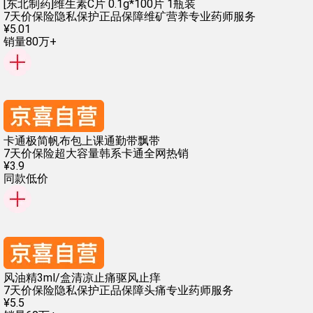
[东北制药]维生素C片 0.1g*100片 1瓶装
7天价保险
隐私保护
正品保障
维矿营养
专业药师服务
¥
5
.
01
销量80万+
卡通极简帆布包上课通勤带飘带
7天价保险
超大容量
韩系卡通
全网热销
¥
3
.
9
同款低价
风油精3ml/盒清凉止痛驱风止痒
7天价保险
隐私保护
正品保障
头痛
专业药师服务
¥
5
.
5