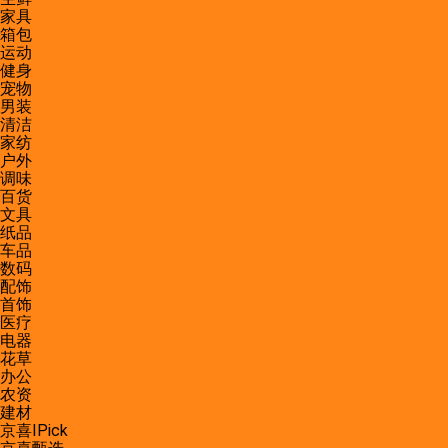
家具
箱包
运动
健身
宠物
男装
清洁
家纺
户外
调味
百货
文具
纸品
车品
数码
配饰
首饰
医疗
电器
花草
办公
农资
建材
京喜IPick