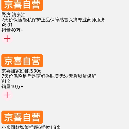
野虎 清凉油
7天价保险
隐私保护
正品保障
感冒头痛
专业药师服务
¥
5
.
01
销量40万+
京喜加家庭虾皮30g
7天价保险
足斤足两
鲜香味美
无沙无腥
锁鲜保鲜
¥
1
.
2
销量10万+
小米同款智能插座6插位1.8米