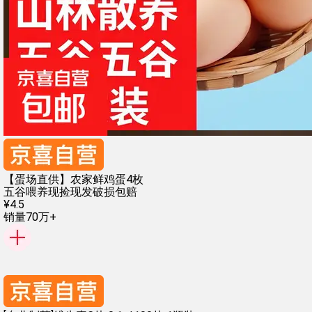
【蛋场直供】农家鲜鸡蛋4枚
五谷喂养
现捡现发
破损包赔
¥
4
.
5
销量70万+