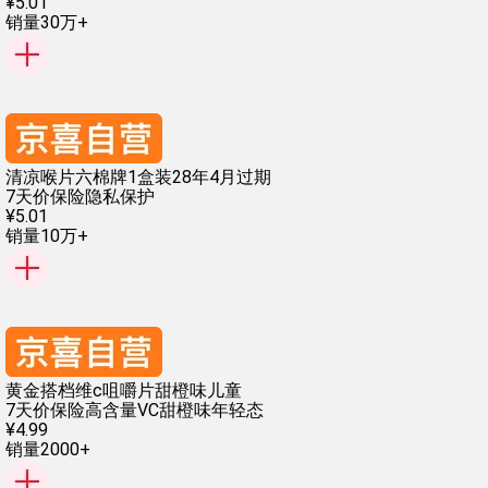
¥
5
.
01
销量30万+
清凉喉片六棉牌1盒装28年4月过期
7天价保险
隐私保护
¥
5
.
01
销量10万+
黄金搭档维c咀嚼片甜橙味儿童
7天价保险
高含量VC
甜橙味
年轻态
¥
4
.
99
销量2000+