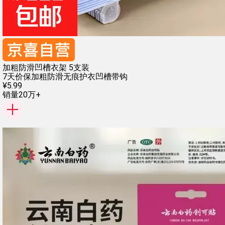
加粗防滑凹槽衣架 5支装
7天价保
加粗防滑
无痕护衣
凹槽带钩
¥
5
.
99
销量20万+