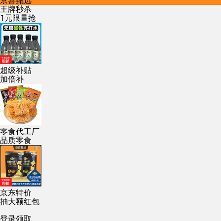
京喜甄选
王牌秒杀
1元限量抢
超级补贴
加倍补
零食代工厂
品质零食
京东特价
抽大额红包
登录领取