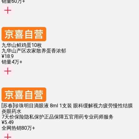
销量60万+
九华山鲜鸡蛋10枚
九华山产区
农家散养
蛋香浓郁
¥
18
.
9
销量4万+
[苏春]珍珠明目滴眼液 8ml 1支装 眼科缓解视力疲劳慢性结膜
炎眼药水
7天价保险
隐私保护
正品保障
五官用药
专业药师服务
¥
5
.
49
全网热销80万+