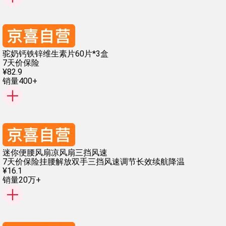
驼奶钙铁锌维生素片60片*3盒
7天价保险
¥
82
.
9
销量400+
迷你便腰风扇凉风扇三挡风速
7天价保险
挂腰解放双手
三挡风速调节
长效续航降温
¥
16
.
1
销量20万+