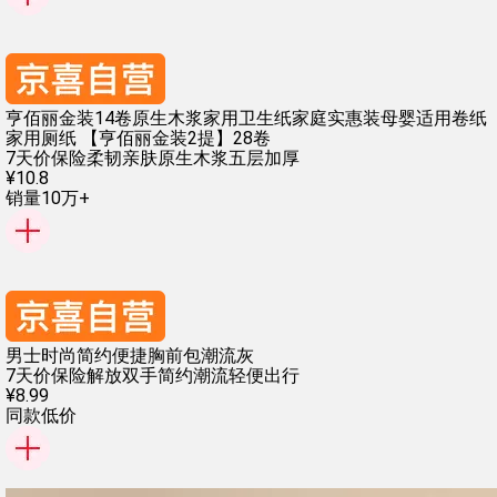
亨佰丽金装14卷原生木浆家用卫生纸家庭实惠装母婴适用卷纸
家用厕纸 【亨佰丽金装2提】28卷
7天价保险
柔韧亲肤
原生木浆
五层加厚
¥
10
.
8
销量10万+
男士时尚简约便捷胸前包潮流灰
7天价保险
解放双手
简约潮流
轻便出行
¥
8
.
99
同款低价