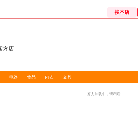
官方店
电器
食品
内衣
文具
努力加载中，请稍后...