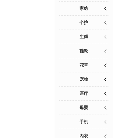
家纺
个护
生鲜
鞋靴
花草
宠物
医疗
母婴
手机
内衣