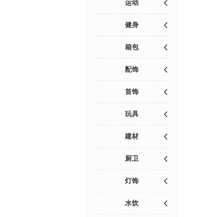
运动
健身
箱包
配饰
首饰
玩具
建材
厨卫
灯饰
水饮