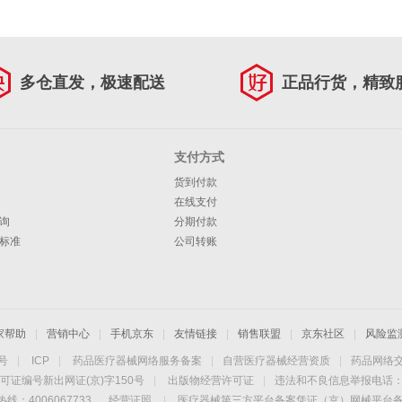
多仓直发，极速配送
正品行货，精致
支付方式
货到付款
在线支付
询
分期付款
标准
公司转账
家帮助
|
营销中心
|
手机京东
|
友情链接
|
销售联盟
|
京东社区
|
风险监
4号
|
ICP
|
药品医疗器械网络服务备案
|
自营医疗器械经营资质
|
药品网络
可证编号新出网证(京)字150号
|
出版物经营许可证
|
违法和不良信息举报电话：40
线：4006067733
经营证照
|
医疗器械第三方平台备案凭证（京）网械平台备字（