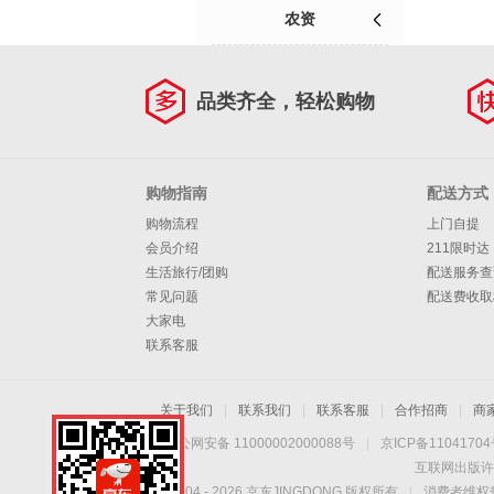
农资
品类齐全，轻松购物
购物指南
配送方式
购物流程
上门自提
会员介绍
211限时达
生活旅行/团购
配送服务查
常见问题
配送费收取
大家电
联系客服
关于我们
|
联系我们
|
联系客服
|
合作招商
|
商
京公网安备 11000002000088号
|
京ICP备1104170
互联网出版许
Copyright © 2004 -
2026
京东JINGDONG 版权所有
|
消费者维权热