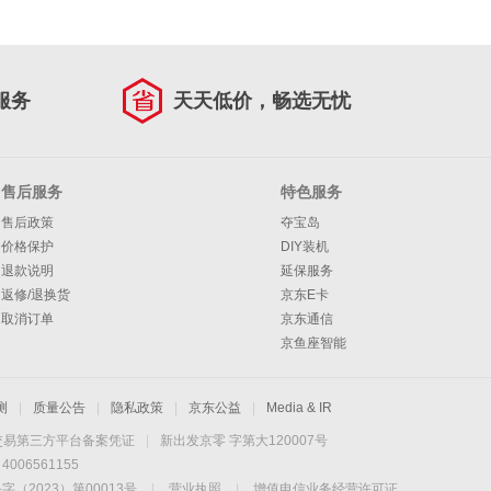
服务
天天低价，畅选无忧
售后服务
特色服务
售后政策
夺宝岛
价格保护
DIY装机
退款说明
延保服务
返修/退换货
京东E卡
取消订单
京东通信
京鱼座智能
测
|
质量公告
|
隐私政策
|
京东公益
|
Media & IR
交易第三方平台备案凭证
|
新出发京零 字第大120007号
06561155
2023）第00013号
|
营业执照
|
增值电信业务经营许可证