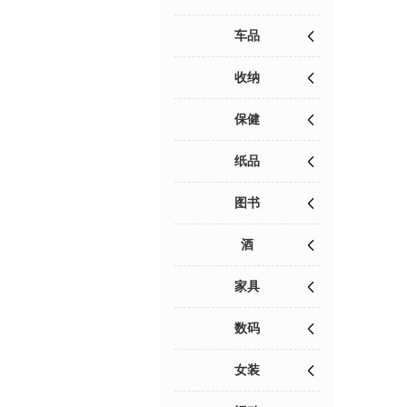
车品
收纳
保健
纸品
图书
酒
家具
数码
女装