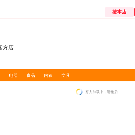
官方店
电器
食品
内衣
文具
努力加载中，请稍后...