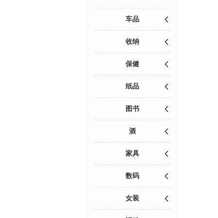
车品
收纳
保健
纸品
图书
酒
家具
数码
女装