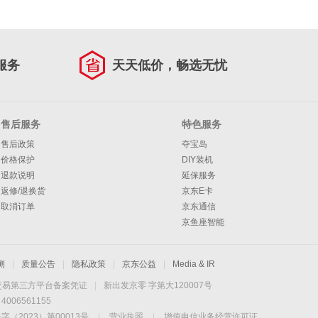
服务
天天低价，畅选无忧
售后服务
特色服务
售后政策
夺宝岛
价格保护
DIY装机
退款说明
延保服务
返修/退换货
京东E卡
取消订单
京东通信
京鱼座智能
测
|
质量公告
|
隐私政策
|
京东公益
|
Media & IR
交易第三方平台备案凭证
|
新出发京零 字第大120007号
06561155
2023）第00013号
|
营业执照
|
增值电信业务经营许可证