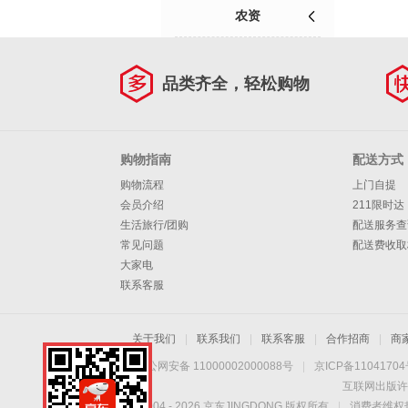
农资
品类齐全，轻松购物
购物指南
配送方式
购物流程
上门自提
会员介绍
211限时达
生活旅行/团购
配送服务查
常见问题
配送费收取
大家电
联系客服
关于我们
|
联系我们
|
联系客服
|
合作招商
|
商
京公网安备 11000002000088号
|
京ICP备1104170
互联网出版许
Copyright © 2004 -
2026
京东JINGDONG 版权所有
|
消费者维权热