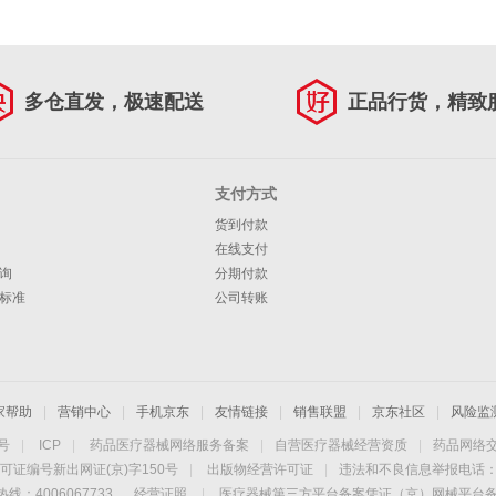
多仓直发，极速配送
正品行货，精致
支付方式
货到付款
在线支付
询
分期付款
标准
公司转账
家帮助
|
营销中心
|
手机京东
|
友情链接
|
销售联盟
|
京东社区
|
风险监
4号
|
ICP
|
药品医疗器械网络服务备案
|
自营医疗器械经营资质
|
药品网络
可证编号新出网证(京)字150号
|
出版物经营许可证
|
违法和不良信息举报电话：40
线：4006067733
经营证照
|
医疗器械第三方平台备案凭证（京）网械平台备字（