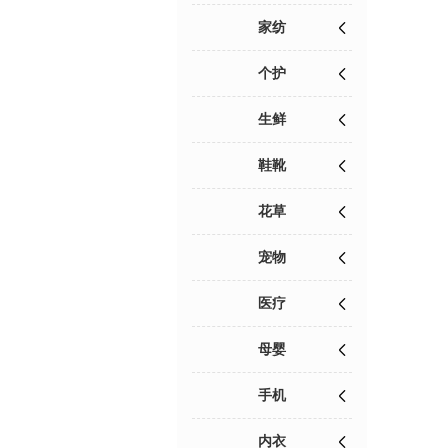
家纺
个护
生鲜
鞋靴
花草
宠物
医疗
母婴
手机
内衣