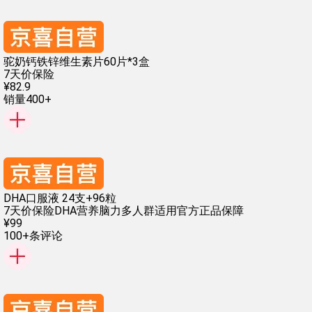
驼奶钙铁锌维生素片60片*3盒
7天价保险
¥
82
.
9
销量400+
DHA口服液 24支+96粒
7天价保险
DHA营养脑力
多人群适用
官方正品保障
¥
99
100+条评论