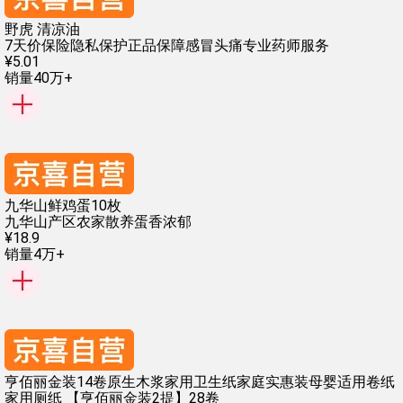
野虎 清凉油
7天价保险
隐私保护
正品保障
感冒头痛
专业药师服务
¥
5
.
01
销量40万+
九华山鲜鸡蛋10枚
九华山产区
农家散养
蛋香浓郁
¥
18
.
9
销量4万+
亨佰丽金装14卷原生木浆家用卫生纸家庭实惠装母婴适用卷纸
家用厕纸 【亨佰丽金装2提】28卷