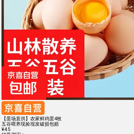
【蛋场直供】农家鲜鸡蛋4枚
五谷喂养
现捡现发
破损包赔
¥
4
.
5