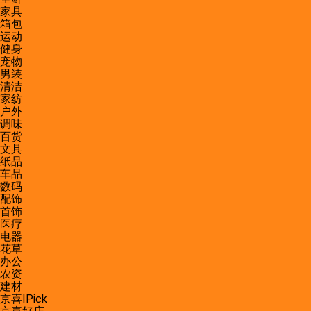
家具
箱包
运动
健身
宠物
男装
清洁
家纺
户外
调味
百货
文具
纸品
车品
数码
配饰
首饰
医疗
电器
花草
办公
农资
建材
京喜IPick