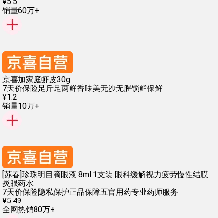
¥
5
.
5
销量60万+
京喜加家庭虾皮30g
7天价保险
足斤足两
鲜香味美
无沙无腥
锁鲜保鲜
¥
1
.
2
销量10万+
[苏春]珍珠明目滴眼液 8ml 1支装 眼科缓解视力疲劳慢性结膜
炎眼药水
7天价保险
隐私保护
正品保障
五官用药
专业药师服务
¥
5
.
49
全网热销80万+