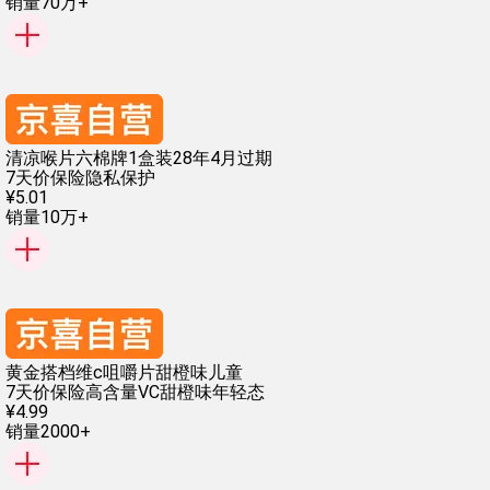
销量70万+
清凉喉片六棉牌1盒装28年4月过期
7天价保险
隐私保护
¥
5
.
01
销量10万+
黄金搭档维c咀嚼片甜橙味儿童
7天价保险
高含量VC
甜橙味
年轻态
¥
4
.
99
销量2000+