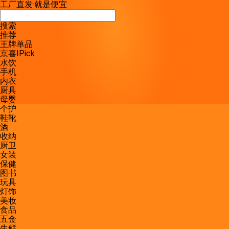
工厂直发
·
就是便宜
搜索
推荐
王牌单品
京喜IPick
水饮
手机
内衣
厨具
母婴
个护
鞋靴
酒
收纳
厨卫
女装
保健
图书
玩具
灯饰
美妆
食品
五金
生鲜