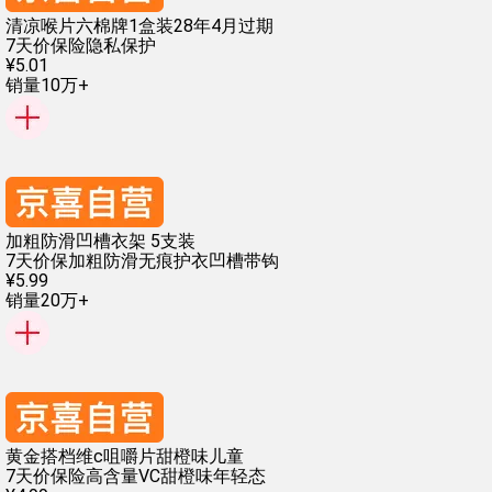
清凉喉片六棉牌1盒装28年4月过期
7天价保险
隐私保护
¥
5
.
01
销量10万+
加粗防滑凹槽衣架 5支装
7天价保
加粗防滑
无痕护衣
凹槽带钩
¥
5
.
99
销量20万+
黄金搭档维c咀嚼片甜橙味儿童
7天价保险
高含量VC
甜橙味
年轻态