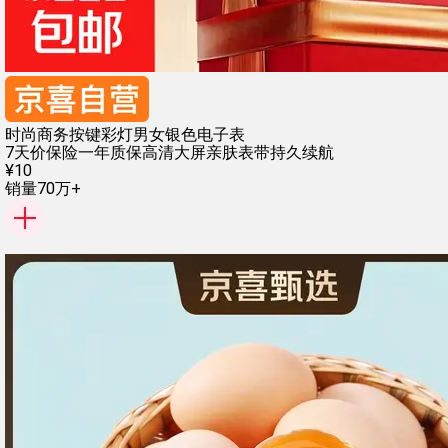
时尚商务按键彩灯男女银色电子表
7天价保险
一年质保
高清大屏
亲肤表带
持久续航
¥
10
销量70万+