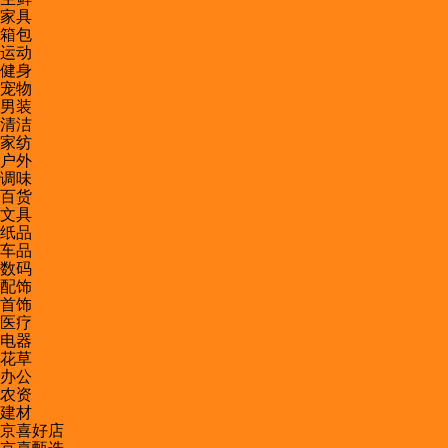
家具
箱包
运动
健身
宠物
男装
清洁
家纺
户外
调味
百货
文具
纸品
车品
数码
配饰
首饰
医疗
电器
花草
办公
农资
建材
京喜好店