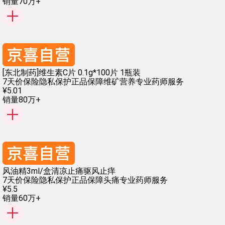
销量70万+
[东北制药]维生素C片 0.1g*100片 1瓶装
7天价保险
隐私保护
正品保障
维矿营养
专业药师服务
¥
5
.
01
销量80万+
风油精3ml/盒清凉止痛驱风止痒
7天价保险
隐私保护
正品保障
头痛
专业药师服务
¥
5
.
5
销量60万+