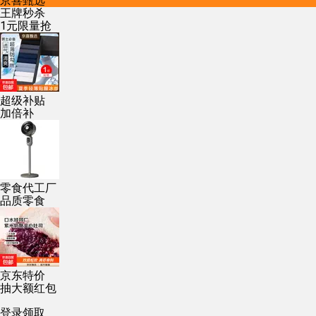
京喜甄选
王牌秒杀
1元限量抢
超级补贴
加倍补
零食代工厂
品质零食
京东特价
抽大额红包
登录领取