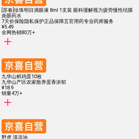
[苏春]珍珠明目滴眼液 8ml 1支装 眼科缓解视力疲劳慢性结膜
炎眼药水
7天价保险
隐私保护
正品保障
五官用药
专业药师服务
¥
5
.
49
全网热销80万+
九华山鲜鸡蛋10枚
九华山产区
农家散养
蛋香浓郁
¥
18
.
9
销量4万+
野虎 清凉油