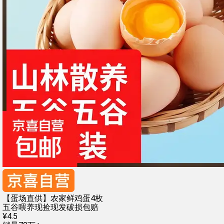
【蛋场直供】农家鲜鸡蛋4枚
五谷喂养
现捡现发
破损包赔
¥
4
.
5