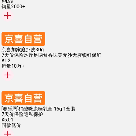
¥
4
.
99
销量2000+
京喜加家庭虾皮30g
7天价保险
足斤足两
鲜香味美
无沙无腥
锁鲜保鲜
¥
1
.
2
销量10万+
[赛乐恩]硝酸咪康唑乳膏 16g 1盒装
7天价保险
隐私保护
¥
5
.
01
同款低价