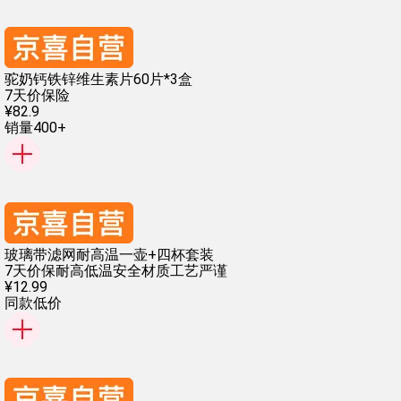
驼奶钙铁锌维生素片60片*3盒
7天价保险
¥
82
.
9
销量400+
玻璃带滤网耐高温一壶+四杯套装
7天价保
耐高低温
安全材质
工艺严谨
¥
12
.
99
同款低价