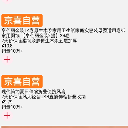
亨佰丽金装14卷原生木浆家用卫生纸家庭实惠装母婴适用卷纸
家用厕纸 【亨佰丽金装2提】28卷
7天价保险
柔韧亲肤
原生木浆
五层加厚
¥
10
.
8
销量10万+
现代简约夏日伸缩折叠便携风扇
7天价保险
风大轻音
USB直插
伸缩折叠收纳
¥
9
.
79
销量10万+